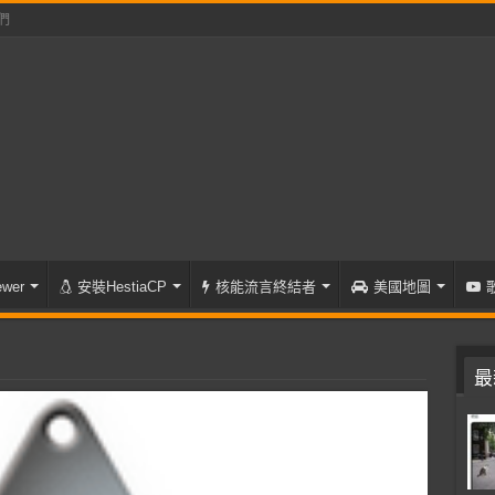
們
wer
安裝HestiaCP
核能流言終結者
美國地圖
最