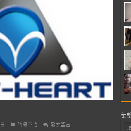
彙
 日
阿殺不嚕
發表留言
彙