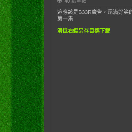
40 點擊數
這應該是B33R廣告，還滿好笑的 
第一集
滑鼠右鍵另存目標下載