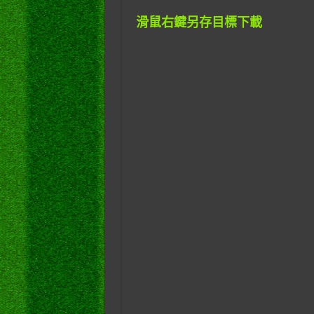
滑鼠右鍵另存目標下載