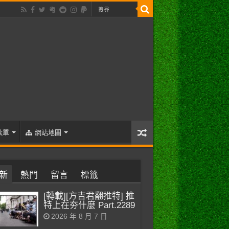
歌單
網站地圖
新
熱門
留言
標籤
[轉載][方吉君翻推特] 推
特上在夯什麼 Part.2289
2026 年 8 月 7 日