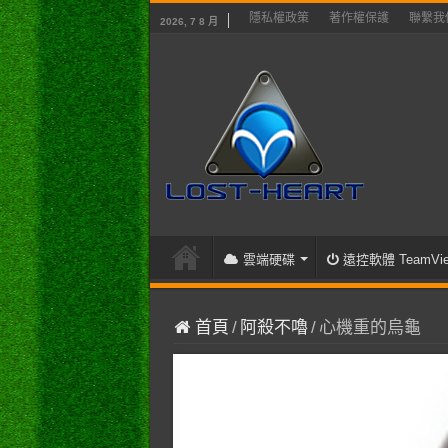
隱私權政策
著作權保護
聯繫我
2026, 7 8 月
雲端硬碟
遠控軟體 TeamVie
首頁
/
阿殺不嚕
/
心機重的烏龜