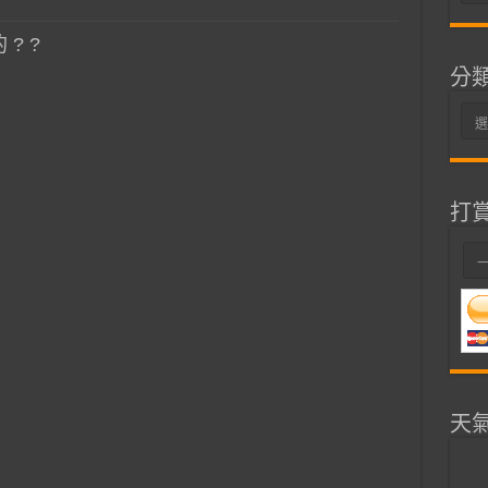
整
? ?
分
分
類
打
天