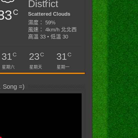
District
33
C
Scattered Clouds
濕度： 59%
風速： 4km/h 北北西
高溫 33 • 低溫 30
C
C
C
31
23
31
星期六
星期天
星期一
. Song =)