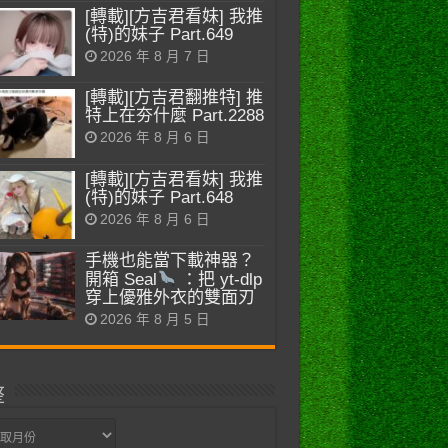
[轉載][方吉君看妹] 我推
(特)的妹子 Part.649
2026 年 8 月 7 日
[轉載][方吉君翻推特] 推
特上在夯什麼 Part.2288
2026 年 8 月 6 日
[轉載][方吉君看妹] 我推
(特)的妹子 Part.648
2026 年 8 月 6 日
手機也能當下載神器？
開箱 Seal
：把 yt-dlp
穿上優雅外衣的雙面刃
2026 年 8 月 5 日
整