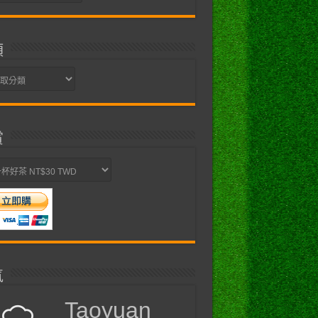
類
賞
氣
Taoyuan