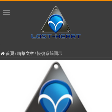
首頁
/
精華文章
/
恢復系統圖示