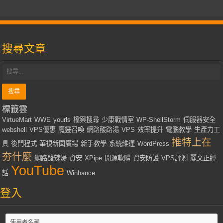
搜尋文章
標籤雲
VirtueMart
WWE
yourls
檔案搜尋
少康戰情室
WP-ShellStorm
伺服器安全
webshell
VPS優惠
魔靈召喚
網路酸路湯
VPS
效率提升
電腦教學
生產力工
推特上在
具
後門程式
華視新聞廣場
新手教學
系統維運
WordPress
夯什麼
網路酸辣湯
資安
XPipe
開源軟體
資安防護
VPS評測
麗文正經
YouTube
話
Winhance
登入