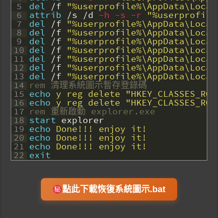
5
del
/
f
"%userprofile%\AppData\Local
6
attrib
/
s
/
d
 -h
 -s
 -r
"%userprofile
7
del
/
f
"%userprofile%\AppData\Local
8
del
/
f
"%userprofile%\AppData\Local
9
del
/
f
"%userprofile%\AppData\Local
10
del
/
f
"%userprofile%\AppData\Local
11
del
/
f
"%userprofile%\AppData\Local
12
del
/
f
"%userprofile%\AppData\Local
13
del
/
f
"%userprofile%\AppData\Local
14
rem 清理系統圖示暫存登錄碼
15
echo
 y reg delete "HKEY_CLASSES_ROO
16
echo
 y reg delete "HKEY_CLASSES_ROO
17
rem 重新啟動 explorer.exe
18
start
explorer
19
echo
 Done!!! enjoy it!
20
echo
 Done!!! enjoy it!
21
echo
 Done!!! enjoy it!
22
exit
點此下載恢復系統圖示.bat