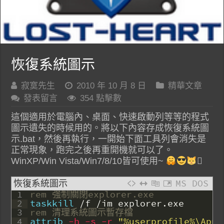
恢復系統圖示
寂寞先生
2010 年 10 月 8 日
精華文章
發表留言
354 點擊數
這個適用於電腦內、桌面、快速啟動列等等的程式
圖示遺失的時候用的。將以下內容存成恢復系統圖
示.bat，然後再執行，一開始下面工具列會消失是
正常現象，跑完之後再重開機就可以了。
WinXP/Win Vista/Win7/8/10皆可使用~
‍🏍
恢復系統圖示
MS DOS
1
rem 強制關閉explorer.exe
2
taskkill
/
f
/
im
explorer
.
exe
3
rem 清理系統圖示暫存檔
4
attrib
 -h
 -s
 -r
"%userprofile%\AppD