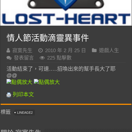
情人節活動滴靈異事件
寂寞先生
2010 年 2 月 25 日
遊戲人生
發表留言
225 點擊數
活動結束了，可速…..招喚出來的幫手長大了耶
@@
列印本文
標籤
LINEAGE2