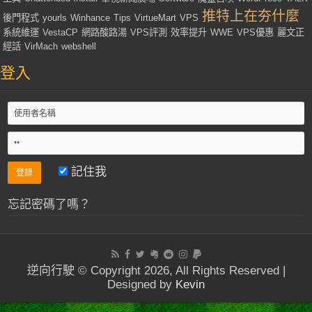
推特上在夯什麼
後門程式
yourls
Winhance
Tips
VirtueMart
VPS
系統維運
VestaCP
網路酸路湯
VPS評測
效率提升
WWE
VPS優惠
麗文正
經話
VirMach
webshell
登入
記住我
忘記密碼了嗎？
逆向行駛 © Copyright 2026, All Rights Reserved |
Designed by
Kevin