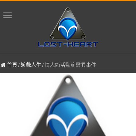
首頁
/
遊戲人生
/
情人節活動滴靈異事件