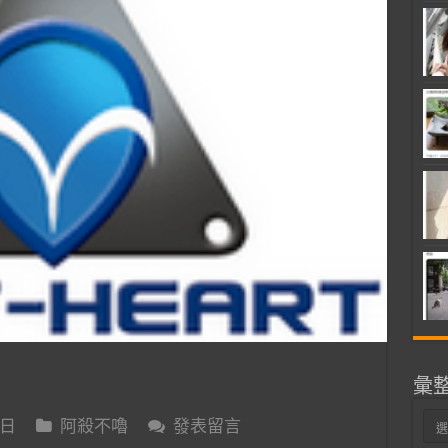
彙
彙
 日
阿殺不嚕
發表留言
整