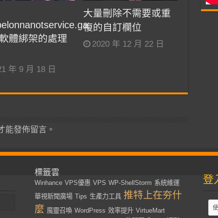
大量刪除不需要或重
belonnanotservice.ga
複的自訂欄位
軟體綁架的處理
2020 年 12 月 22 日
21 年 9 月 18 日
才能發佈留言。
標籤雲
登
Winhance
VPS優惠
VPS
WP-ShellStorm
系統維運
推特上在夯什
華視新聞廣場
Tips
生產力工具
麼
魔靈召喚
WordPress
效率提升
VirtueMart