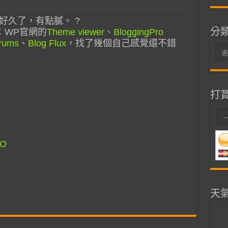
好久了，有點膩。 ?
分
：WP官網的
Theme viewer
、
BloggingPro
rums
、
Blog Flux
，找了幾個自己感覺還不錯
分
類
打
O
天