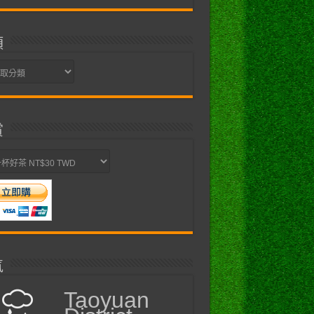
類
賞
氣
Taoyuan