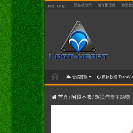
隱私權政策
著作權保護
聯繫我
2026, 9 8 月
雲端硬碟
遠控軟體 TeamVie
首頁
/
阿殺不嚕
/
想換佈景主題嚕