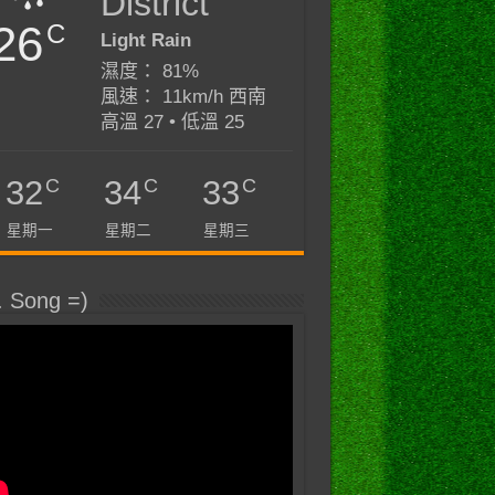
District
26
C
Light Rain
濕度： 81%
風速： 11km/h 西南
高溫 27 • 低溫 25
C
C
C
32
34
33
星期一
星期二
星期三
. Song =)