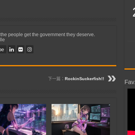
 the people get the government they deserve.
lle
be
下一篇：
RockinSuckerfish!!
Fav