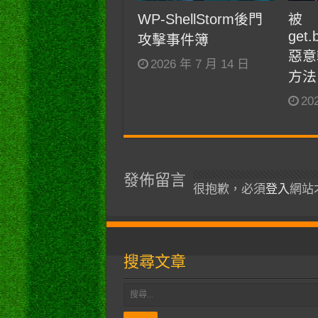
WP-ShellStorm後門
被
get.
攻擊事件簿
惡意
2026 年 7 月 14 日
方法
20
發佈留言
很抱歉，必須
登入
網站
搜尋文章