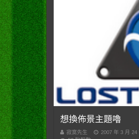
想換佈景主題嚕
寂寞先生
2007 年 3 月 24