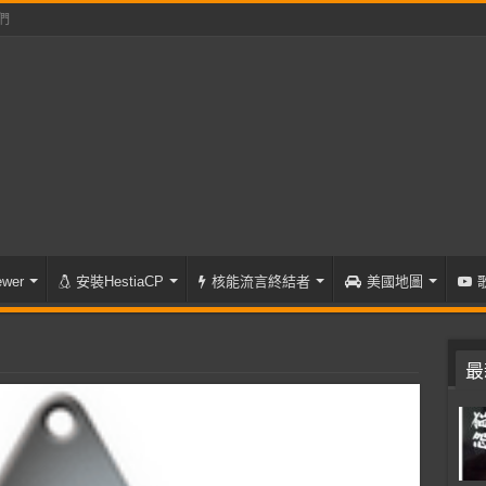
們
wer
安裝HestiaCP
核能流言終結者
美國地圖
最