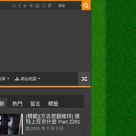
歌單
網站地圖
新
熱門
留言
標籤
[轉載][方吉君翻推特] 推
特上在夯什麼 Part.2291
2026 年 8 月 9 日