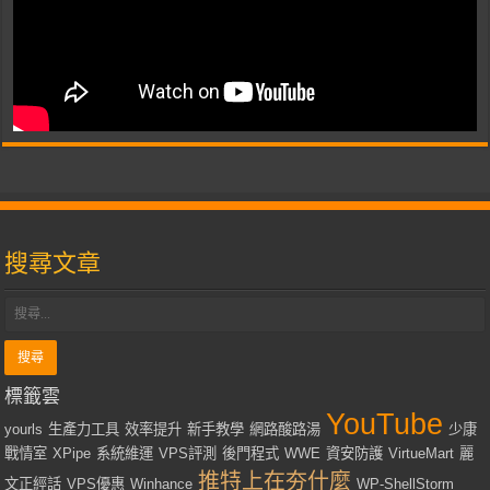
搜尋文章
標籤雲
YouTube
yourls
生產力工具
效率提升
新手教學
網路酸路湯
少康
戰情室
XPipe
系統維運
VPS評測
後門程式
WWE
資安防護
VirtueMart
麗
推特上在夯什麼
文正經話
VPS優惠
Winhance
WP-ShellStorm