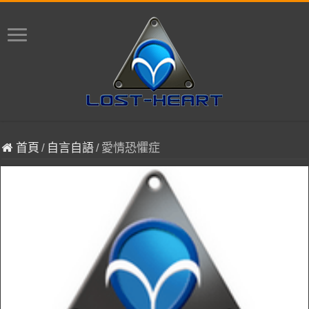
首頁
/
自言自語
/
愛情恐懼症