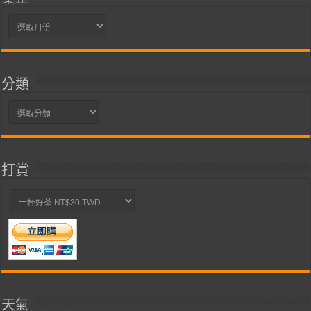
彙
整
分類
分
類
打賞
天氣