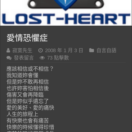
愛情恐懼症
寂寞先生
2008 年 1 月 3 日
自言自語
發表留言
73 點擊數
應該相信或不相信？
我知道妳會懂
但是妳不敢再相信
也許妳害怕相信後
傷害又會再降臨
但是妳似乎遺忘了
愛的美好、愛的痛快
人生的旅程上
有快樂也會有痛苦
快樂的時候懂得珍惜