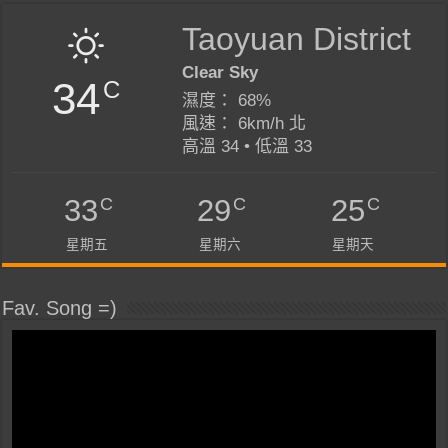
Taoyuan District
Clear Sky
34
C
濕度： 68%
風速： 6km/h 北
高溫 34 • 低溫 33
C
C
C
33
29
25
星期五
星期六
星期天
Fav. Song =)