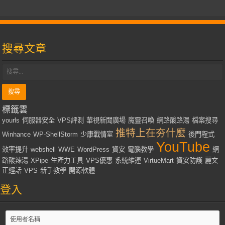
搜尋文章
標籤雲
yourls
伺服器安全
VPS評測
華視新聞廣場
魔靈召喚
網路酸路湯
檔案搜尋
推特上在夯什麼
Winhance
WP-ShellStorm
少康戰情室
後門程式
YouTube
效率提升
webshell
WWE
WordPress
資安
電腦教學
網
路酸辣湯
XPipe
生產力工具
VPS優惠
系統維運
VirtueMart
資安防護
麗文
正經話
VPS
新手教學
開源軟體
登入