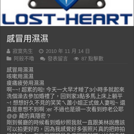
感冒用濕濕
寂寞先生
2010 年 11 月 14 日
阿殺不嚕
發表留言
87 點擊數
感冒用濕濕
咳嗽用濕濕
痠痛疲勞用濕濕
啊~~! 超累的啦! 今天一大早才睡了3小時多就起來
洗個澡去參加婚禮了，回到家3點多馬上床上躺平
~! 想想好久不見的笑笑ㄟ蕭小姐正式做人妻啦~ 還
真是意想不到啊 :er 不過也是頭一次看到妳老公耶
@@ 藏的真隱密 ?
剛到餐廳的時候看到婚紗照我就一直跟美林說應該
可以拍更好的，因為我感覺好多張照片真的把妳拍