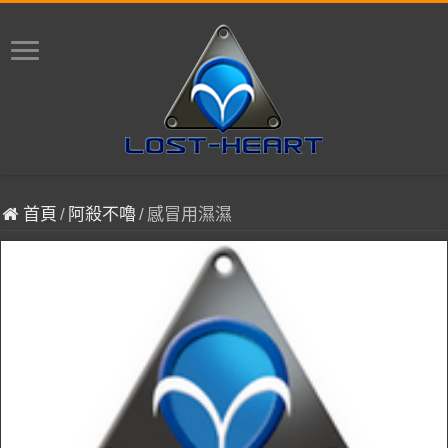
首頁
/
阿殺不嚕
/
感冒用濕濕