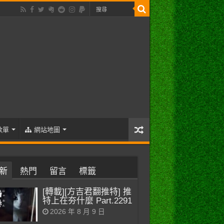
歌單
網站地圖
新
熱門
留言
標籤
[轉載][方吉君翻推特] 推
特上在夯什麼 Part.2291
2026 年 8 月 9 日