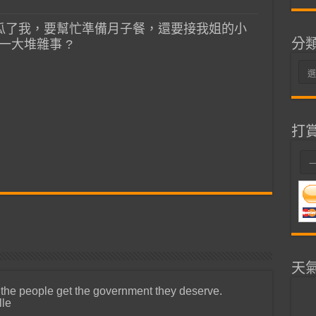
苦瓜了我，要幫忙準備月子餐，還要接我姐的小
分
一大堆雜事 ?
分
類
打
天
 the people get the government they deserve.
lle