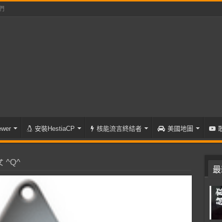
們
wer
安裝HestiaCP
核能流言終結者
美國地圖
^Q^
最