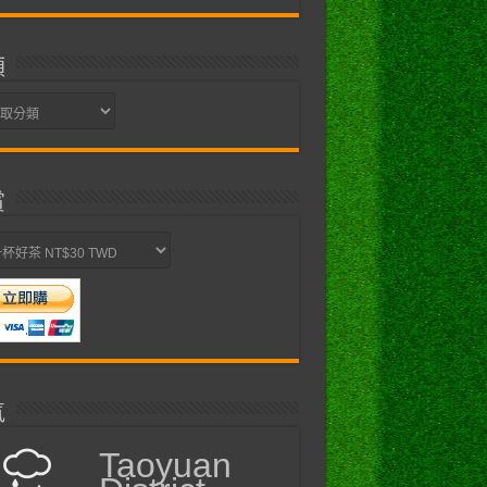
類
賞
氣
Taoyuan