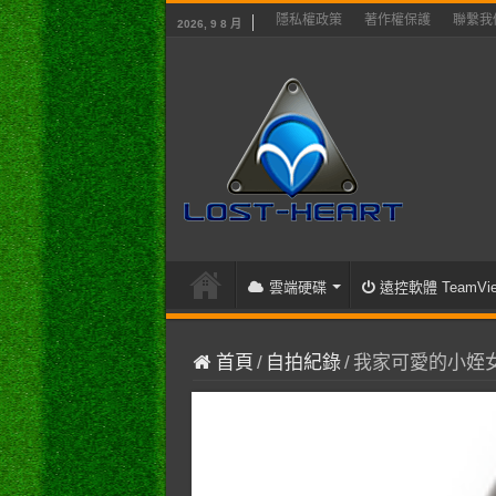
隱私權政策
著作權保護
聯繫我
2026, 9 8 月
雲端硬碟
遠控軟體 TeamVie
首頁
/
自拍紀錄
/
我家可愛的小姪女 