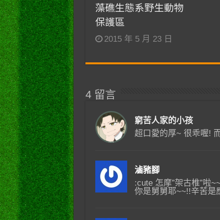
藻礁生態系野生動物
保護區
2015 年 5 月 23 日
4 留言
窮苦人家的小孩
超口愛的厚~ 很乖喔! 
滷豬腳
:cute 怎摩”架古椎”啦~
你是舅舅耶~~!!辛苦是應