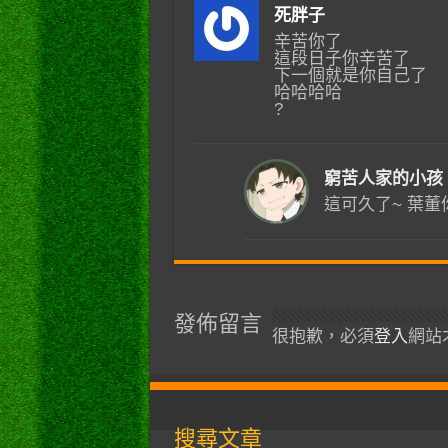
死胖子
辛苦你了
這段日子你辛苦了
下一個就是你自己了
哈哈哈哈
?
窮苦人家的小孩
這可久了~ 葉董
發佈留言
很抱歉，必須
登入
網站
搜尋文章