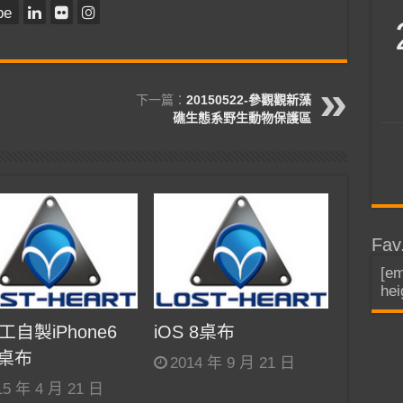
be
下一篇：
20150522-參觀觀新藻
礁生態系野生動物保護區
Fav
[em
hei
工自製iPhone6
iOS 8桌布
s桌布
2014 年 9 月 21 日
15 年 4 月 21 日