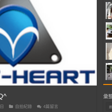
Q^
彙
彙
 日
自拍紀錄
4篇留言
整