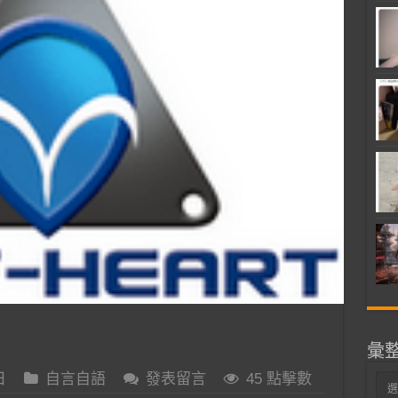
彙
日
自言自語
發表留言
45 點擊數
彙