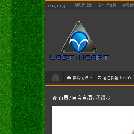
隱私權政策
著作權保護
聯繫我
2026, 7 8 月
雲端硬碟
遠控軟體 TeamVie
首頁
/
自言自語
/
我很吵