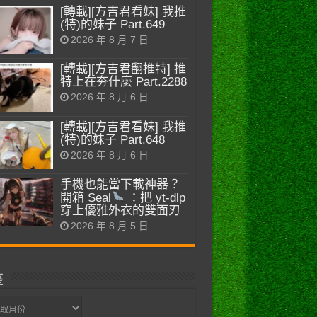
[轉載][方吉君看妹] 我推
(特)的妹子 Part.649
2026 年 8 月 7 日
[轉載][方吉君翻推特] 推
特上在夯什麼 Part.2288
2026 年 8 月 6 日
[轉載][方吉君看妹] 我推
(特)的妹子 Part.648
2026 年 8 月 6 日
手機也能當下載神器？
開箱 Seal
：把 yt-dlp
穿上優雅外衣的雙面刃
2026 年 8 月 5 日
整