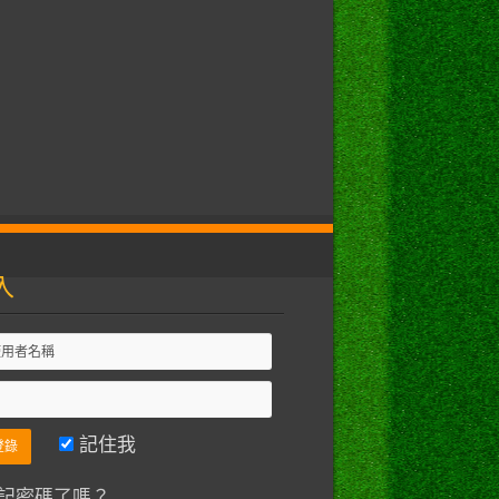
入
記住我
記密碼了嗎？