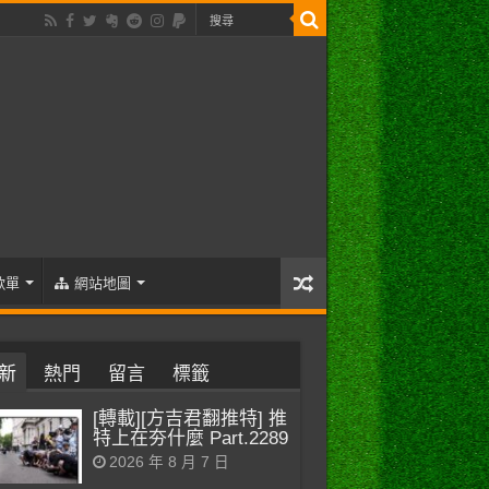
歌單
網站地圖
新
熱門
留言
標籤
[轉載][方吉君翻推特] 推
特上在夯什麼 Part.2289
2026 年 8 月 7 日