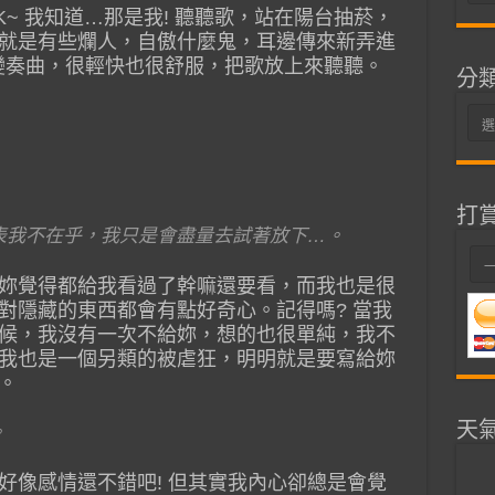
整
~ 我知道…那是我! 聽聽歌，站在陽台抽菸，
就是有些爛人，自傲什麼鬼，耳邊傳來新弄進
星變奏曲，很輕快也很舒服，把歌放上來聽聽。
分
分
類
打
表我不在乎，我只是會盡量去試著放下…。
妳覺得都給我看過了幹嘛還要看，而我也是很
對隱藏的東西都會有點好奇心。記得嗎? 當我
候，我沒有一次不給妳，想的也很單純，我不
我也是一個另類的被虐狂，明明就是要寫給妳
。
天
。
好像感情還不錯吧! 但其實我內心卻總是會覺