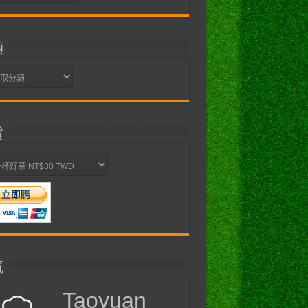
類
賞
氣
Taoyuan