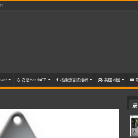
們
wer
安裝HestiaCP
核能流言終結者
美國地圖
最