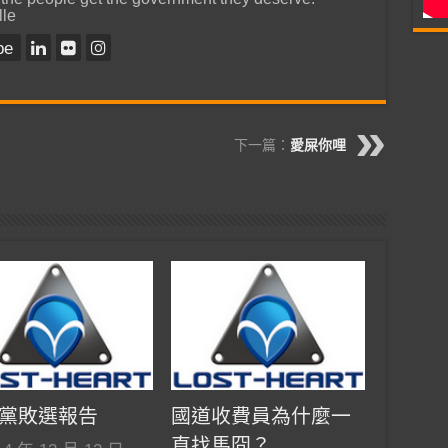
lle
be
下一篇：
愛屎你哩
黨敗選報告
國道收費員為什麼一
直找馬囧？