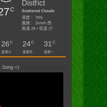
District
27
C
Scattered Clouds
濕度： 76%
風速： 1km/h 西
高溫 28 • 低溫 27
C
C
C
26
24
31
星期六
星期天
星期一
. Song =)