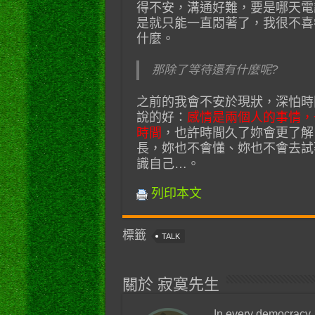
得不安，溝通好難，要是哪天電
是就只能一直悶著了，我很不喜
什麼。
那除了等待還有什麼呢?
之前的我會不安於現狀，深怕時
說的好：
感情是兩個人的事情，
時間
，也許時間久了妳會更了解
長，妳也不會懂、妳也不會去試
識自己…。
列印本文
標籤
TALK
關於 寂寞先生
In every democracy,