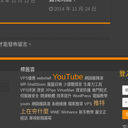
14 年 12 月 12 日
2014 年 11 月 24 日
才能發佈留言。
標籤雲
登
YouTube
VPS優惠
webshell
網路酸辣湯
WP-ShellStorm
魔靈召喚
少康戰情室
生產力工具
VPS評測
資安
XPipe
VirtueMart
資安防護
後門程式
伺服器安全
開源軟體
效率提升
WordPress
電腦教學
推特
yourls
網路酸路湯
系統維運
檔案搜尋
VPS
上在夯什麼
WWE
Winhance
新手教學
麗文正
經話
華視新聞廣場
忘