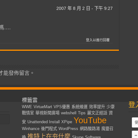
2007 年 8 月 2 日 - 下午 9:27
嗎….
登入以進行回覆
才能發佈留言。
標籤雲
登
WWE
VirtueMart
VPS優惠
系統維運
效率提升
少康
戰情室
華視新聞廣場
webshell
Tips
麗文正經話
資
YouTube
安
Unattended Install
XPipe
Winhance
後門程式
WordPress
網路酸路湯
魔靈召
推特上在夯什麼
喚
Skype
Software