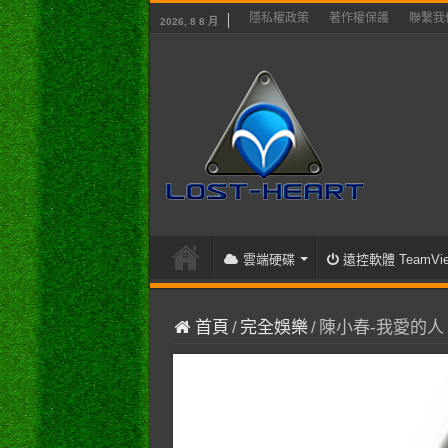
隱私權政策
著作權保護
聯繫我
2026, 8 8 月
雲端硬碟
遠控軟體 TeamVie
首頁
/
完全娛樂
/
陳小春-我愛的人