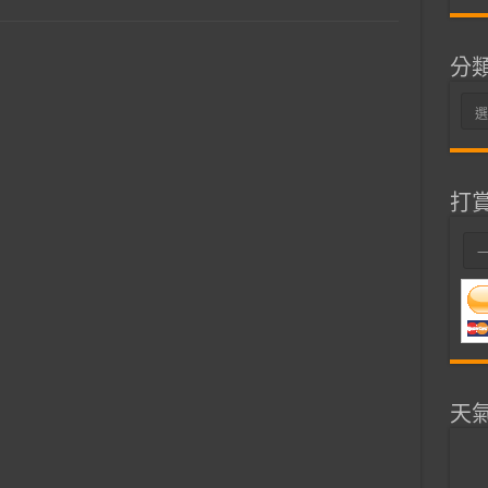
分
分
類
打
天