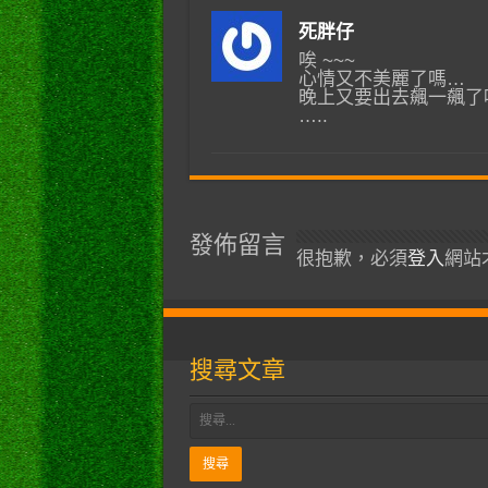
死胖仔
唉 ~~~
心情又不美麗了嗎…
晚上又要出去飆一飆了
…..
發佈留言
很抱歉，必須
登入
網站
搜尋文章