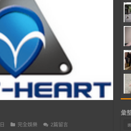
彙
彙
 日
完全娛樂
2篇留言
整