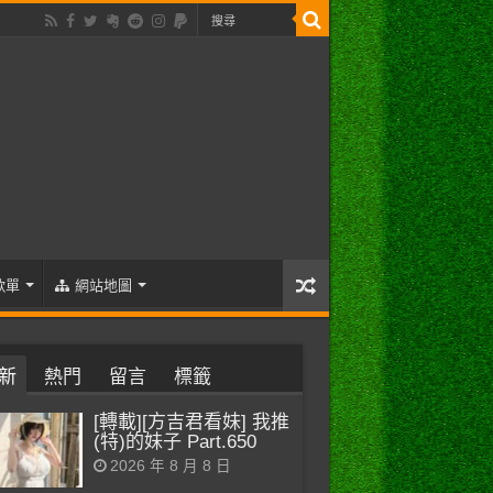
歌單
網站地圖
新
熱門
留言
標籤
[轉載][方吉君看妹] 我推
(特)的妹子 Part.650
2026 年 8 月 8 日