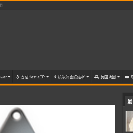
們
wer
安裝HestiaCP
核能流言終結者
美國地圖
最