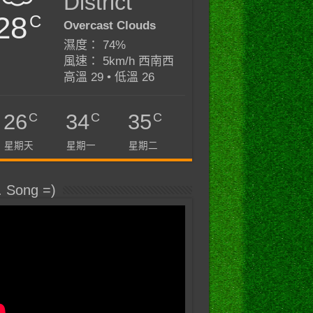
District
28
C
Overcast Clouds
濕度： 74%
風速： 5km/h 西南西
高溫 29 • 低溫 26
C
C
C
26
34
35
星期天
星期一
星期二
. Song =)