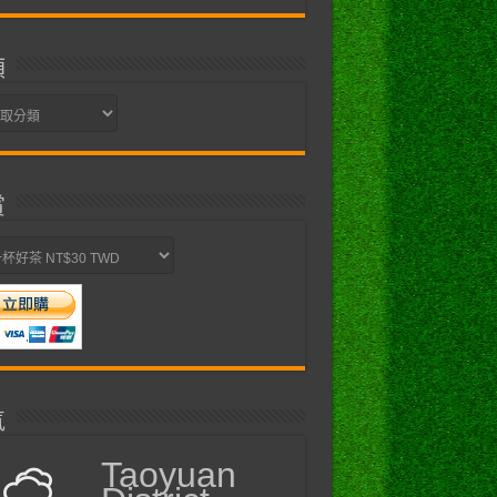
類
賞
氣
Taoyuan