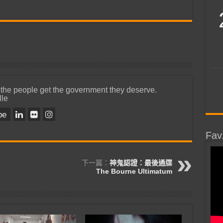
 the people get the government they deserve.
lle
be
Fav
下一篇：
神鬼認證：最後通牒
The Bourne Ultimatum