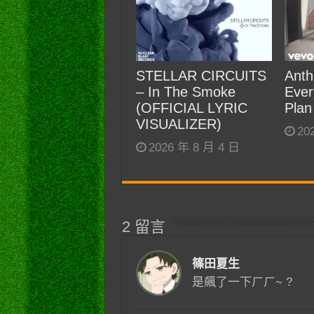
STELLAR CIRCUITS
Anth
– In The Smoke
Ever
(OFFICIAL LYRIC
Plan
VISUALIZER)
20
2026 年 8 月 4 日
2 留言
篠田夏生
是飆了一下ㄏㄏ~ ?