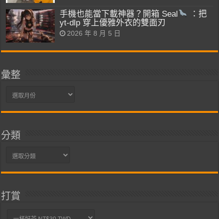
手機也能當下載神器？開箱 Seal
：把
yt-dlp 穿上優雅外衣的雙面刃
2026 年 8 月 5 日
彙整
彙
整
分類
分
類
打賞