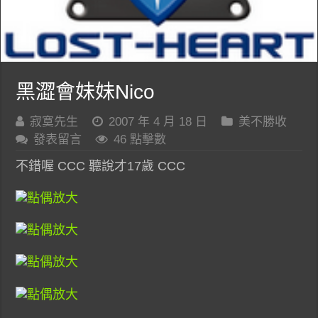
黑澀會妹妹Nico
寂寞先生
2007 年 4 月 18 日
美不勝收
發表留言
46 點擊數
不錯喔 CCC 聽說才17歲 CCC