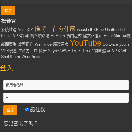
標籤雲
推特上在夯什麼
系統維運
VestaCP
webshell
XPipe
Unattended
Install
VPS評測
網路酸路湯
VirMach
後門程式
麗文正經話
VirtueMart
華視
YouTube
新聞廣場
效率提升
Winhance
魔靈召喚
Software
yourls
VPS優惠
生產力工具
資安
Skype
WWE
TALK
Tips
少康戰情室
VPS
WP-
ShellStorm
WordPress
登入
記住我
忘記密碼了嗎？