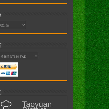
類
賞
氣
Taoyuan