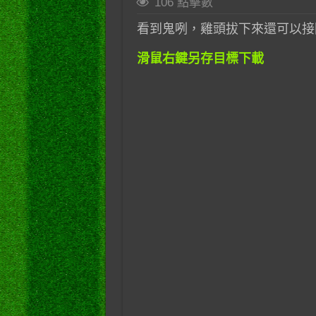
106 點擊數
看到鬼咧，雞頭拔下來還可以接回
滑鼠右鍵另存目標下載