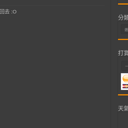
去 :O
分
分
類
打
天