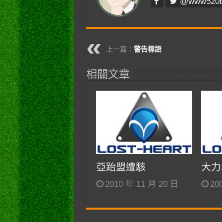
@www520
上一篇：
警告標語
相關文章
亞跆盟遭駭
大力
2010 年 11 月 20 日
20