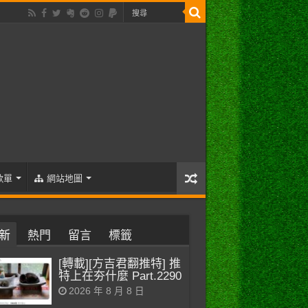
歌單
網站地圖
新
熱門
留言
標籤
[轉載][方吉君翻推特] 推
特上在夯什麼 Part.2290
2026 年 8 月 8 日