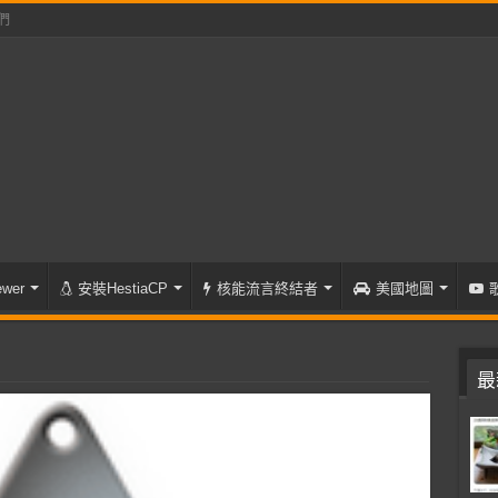
們
wer
安裝HestiaCP
核能流言終結者
美國地圖
最