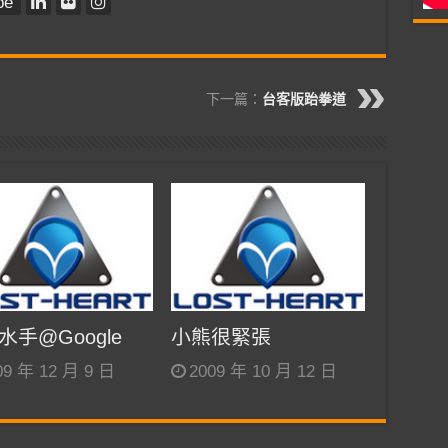
be
下一篇：
台客版跆拳道
水手@Google
小熊很緊張
09 年 12 月 9 日
2009 年 10 月 12 日