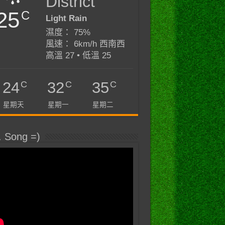
District
25
C
Light Rain
濕度： 75%
風速： 6km/h 西南西
高溫 27 • 低溫 25
C
C
C
24
32
35
星期天
星期一
星期二
. Song =)