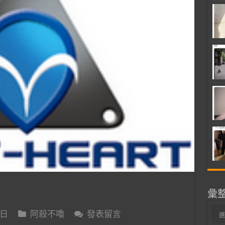
彙
彙
 日
阿殺不嚕
發表留言
整