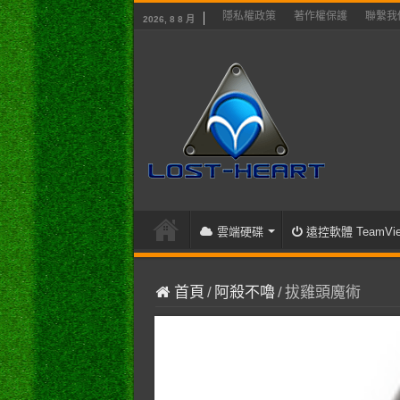
隱私權政策
著作權保護
聯繫我
2026, 8 8 月
雲端硬碟
遠控軟體 TeamVie
首頁
/
阿殺不嚕
/
拔雞頭魔術