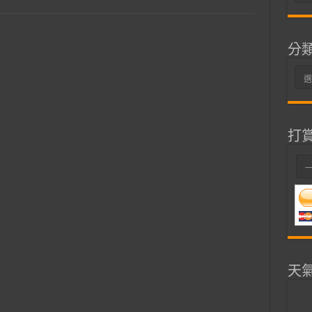
整
分
分
類
打
天