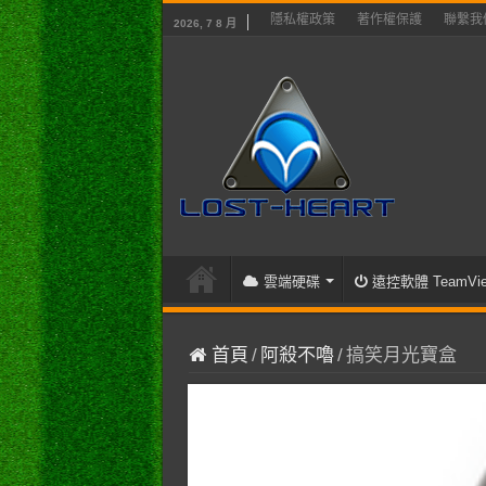
隱私權政策
著作權保護
聯繫我
2026, 7 8 月
雲端硬碟
遠控軟體 TeamVie
首頁
/
阿殺不嚕
/
搞笑月光寶盒