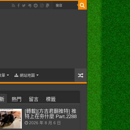
歌單
網站地圖
新
熱門
留言
標籤
[轉載][方吉君翻推特] 推
特上在夯什麼 Part.2288
2026 年 8 月 6 日