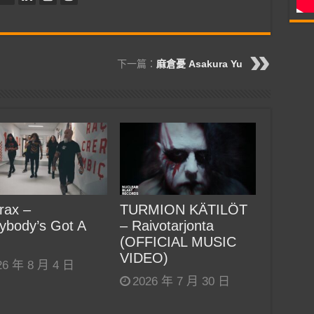
下一篇：
麻倉憂 Asakura Yu
rax –
TURMION KÄTILÖT
ybody’s Got A
– Raivotarjonta
(OFFICIAL MUSIC
VIDEO)
26 年 8 月 4 日
2026 年 7 月 30 日