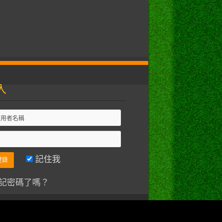
入
記住我
記密碼了嗎？