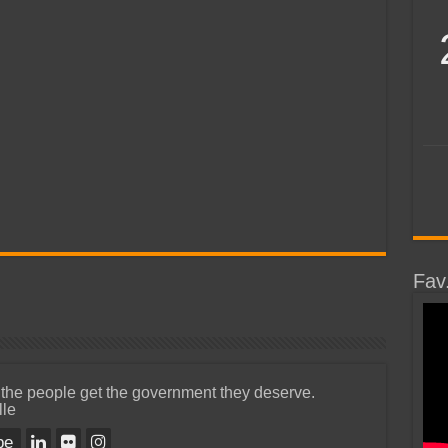
Fav
 the people get the government they deserve.
lle
be