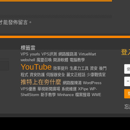
才能發佈留言。
標籤雲
登
VPS
yourls
VPS評測
網路酸路湯
VirtueMart
webshell
魔靈召喚
開源軟體
電腦教學
YouTube
效率提升
生產力工具
資安
後門
程式
資安防護
伺服器安全
麗文正經話
少康戰情室
推特上在夯什麼
網路酸辣湯
WordPress
VPS優惠
華視新聞廣場
系統維運
XPipe
WP-
ShellStorm
新手教學
Winhance
檔案搜尋
WWE
忘
s Reserved | Designed by
Kevin