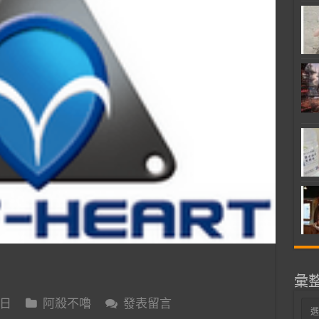
彙
 日
阿殺不嚕
發表留言
彙