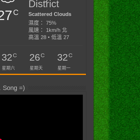
District
27
C
Scattered Clouds
濕度： 75%
風速： 1km/h 北
高溫 28 • 低溫 27
C
C
C
32
26
32
星期六
星期天
星期一
. Song =)