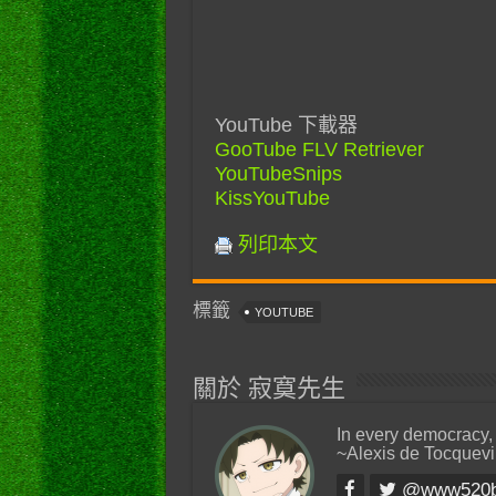
YouTube 下載器
GooTube FLV Retriever
YouTubeSnips
KissYouTube
列印本文
標籤
YOUTUBE
關於 寂寞先生
In every democracy,
~Alexis de Tocquevi
@www520