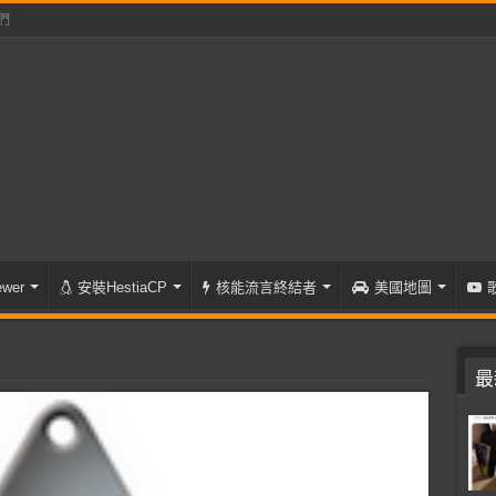
們
wer
安裝HestiaCP
核能流言終結者
美國地圖
最