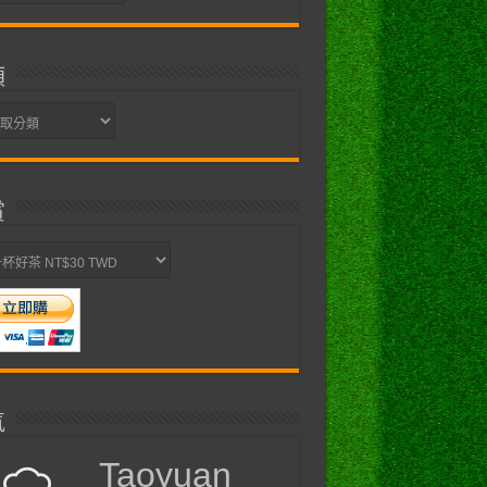
類
賞
氣
Taoyuan