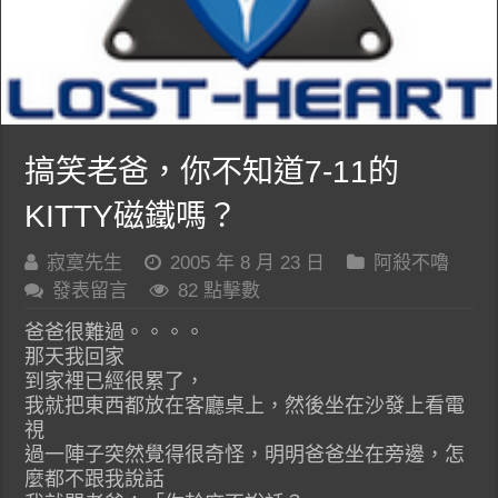
搞笑老爸，你不知道7-11的
KITTY磁鐵嗎？
寂寞先生
2005 年 8 月 23 日
阿殺不嚕
發表留言
82 點擊數
爸爸很難過。。。。
那天我回家
到家裡已經很累了，
我就把東西都放在客廳桌上，然後坐在沙發上看電
視
過一陣子突然覺得很奇怪，明明爸爸坐在旁邊，怎
麼都不跟我說話