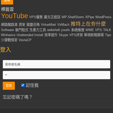
標籤雲
YouTube
VPS優惠
麗文正經話
WP-ShellStorm
XPipe
WordPress
推特上在夯什麼
網路酸路湯
資安
魔靈召喚
VirtueMart
VirMach
Software
後門程式
生產力工具
webshell
yourls
系統維運
WWE
VPS
TALK
Winhance
Unattended Install
效率提升
Skype
VPS評測
華視新聞廣場
Tips
少康戰情室
VestaCP
登入
記住我
忘記密碼了嗎？