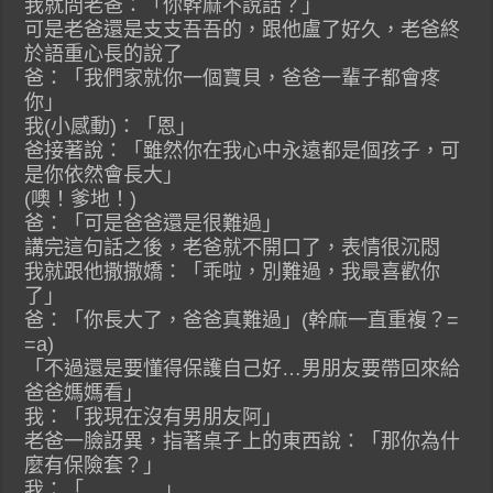
我就問老爸：「你幹麻不說話？」
可是老爸還是支支吾吾的，跟他盧了好久，老爸終
於語重心長的說了
爸：「我們家就你一個寶貝，爸爸一輩子都會疼
你」
我(小感動)：「恩」
爸接著說：「雖然你在我心中永遠都是個孩子，可
是你依然會長大」
(噢！爹地！)
爸：「可是爸爸還是很難過」
講完這句話之後，老爸就不開口了，表情很沉悶
我就跟他撒撒嬌：「乖啦，別難過，我最喜歡你
了」
爸：「你長大了，爸爸真難過」(幹麻一直重複？=
=a)
「不過還是要懂得保護自己好…男朋友要帶回來給
爸爸媽媽看」
我：「我現在沒有男朋友阿」
老爸一臉訝異，指著桌子上的東西說：「那你為什
麼有保險套？」
我：「…………」