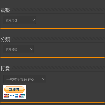
彙整
彙
整
分類
分
類
打賞