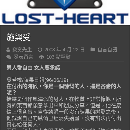
施與受
寂寞先生
2008 年 4 月 22 日
自言自語
發表留言
103 點擊數
男人愛自由 女人要承諾
吳若權/蘋果日報(96/06/19)
在付出的時候，你是一個慷慨的人、還是吝嗇的人
呢？
捷霖是個作風海派的男人，在物質上非常慷慨，所
有的東西都願意拿出來和朋友分享。但是，他在感
情上很吝嗇。自從談過一段沒有結果的戀愛之後，
他就說自己的感情已經消失殆盡，沒有辦法再付出
真心給任何人。