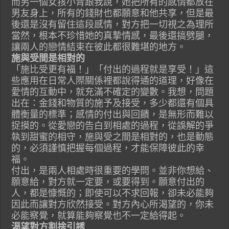
而另一個女孩小青跟我說，她把所有的感情都放在
男友身上，所有的錢財也都願意和他共享，但是最
後還是沒有留住這段感情，對方把一切視之為理所
當然，根本不珍惜她的真摯情感，最後還搞劈腿，
讓兩人的戀情結束在彼此都很難堪的地方。
施與受間是相對的
「施比受更有福！」「付出的過程就是享受！」這
些應用在日常人際關係裡都說得通的道理，好像在
愛情的互動中，就充滿不確定的變數。我想，問題
出在：金錢和物質的施予及接受，多少都還有個具
體衡量的標準；感情的付出與回饋，是無形而難以
捉摸的。從愛戀的告白到相處的過程，從誤解的爭
執到甜蜜的相守，施與受之間是相對的，也是動態
的，必須謹慎把握每個過程，才能保障彼此的幸
福。
付出，是兩人相處時很重要的學問。並非你想給、
願意給，對方就一定要，或要得到。願意付出的
人，都是慷慨的；即使可以不求回報，卻未必能夠
因此而讓對方欣然接受。對方內心所渴望的，你未
必能察覺，就算能夠察覺也不一定給得起。
渴望對方割捨引誘