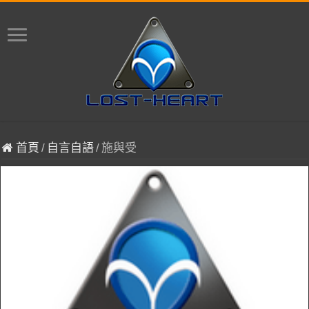
首頁
/
自言自語
/
施與受