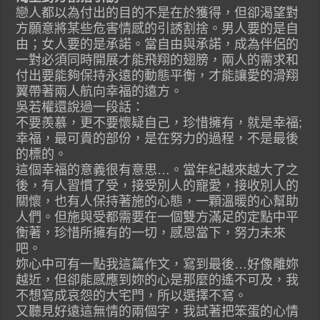
戀人都以為付出的目的不是在於獲得，但卻渴望對
方願意將某些危害情感的引誘割捨。男人要的是自
由；女人要的是承諾。當自由與承諾，成為伴侶的
一對必須同時開展才能飛翔的翅膀，兩人的需求和
付出要能夠保持永遠的動態平衡，才能讓愛的滑翔
翼帶著兩人航向幸福的遠方。
吳若權還說過一段話：
不要羨慕，更不要懷疑自己，珍惜擁有，就是幸福;
幸福，最可貴的部份，是在努力的過程，不是最後
的標的。
這個幸福的意義很有意思…。當年紀越來越大了之
後，有人習慣了受，接受別人的寵愛，接收別人的
關懷，也有人保持著施的心態，一顆溫暖的心幫助
人們。但施與受都需要在一個雙方滿足的定點中平
衡著，珍惜所擁有的一切，感恩當下，努力未來
吧。
妳心中可有一點我這篇作文，寫到最後…好像離妳
越近，但卻能感應到妳的心是那麼的遙不可及，我
不想寫成哀怨的大宅門，所以選擇不寫。
又聽見好遠這無情的兩個字，我試著把笨蛋的心情