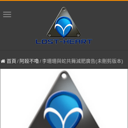
首頁
/
阿殺不嚕
/
李珊珊與蛇共舞減肥廣告(未刪剪版本)