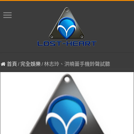
首頁
/
完全娛樂
/
林志玲、洪曉蕾手機鈴聲試聽