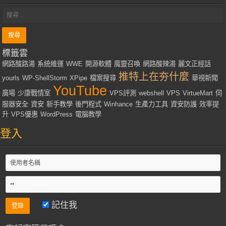
標籤雲
網路酸路湯
系統維運
WWE
開源軟體
魔靈召喚
網路酸辣湯
麗文正經話
推特上在夯什麼
yourls
WP-ShellStorm
XPipe
檔案搜尋
華視新聞
YouTube
廣場
少康戰情室
VPS評測
webshell
VPS
VirtueMart
伺
服器安全
資安
新手教學
後門程式
Winhance
生產力工具
資安防護
效率提
升
VPS優惠
WordPress
電腦教學
登入
記住我