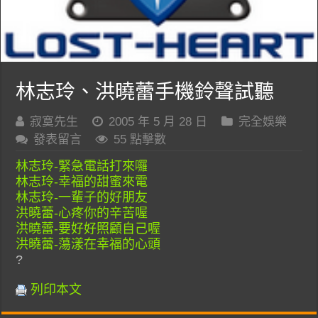
林志玲、洪曉蕾手機鈴聲試聽
寂寞先生
2005 年 5 月 28 日
完全娛樂
發表留言
55 點擊數
林志玲-緊急電話打來囉
林志玲-幸福的甜蜜來電
林志玲-一輩子的好朋友
洪曉蕾-心疼你的辛苦喔
洪曉蕾-要好好照顧自己喔
洪曉蕾-蕩漾在幸福的心頭
?
列印本文