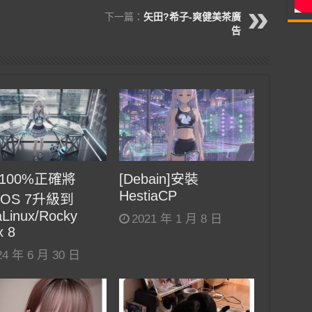
下一篇：
矢田?希子-爽健美茶廣
告
100%正確將
[Debain]安裝
HestiaCP
tOS 7升級到
Linux/Rocky
2021 年 1 月 8 日
x 8
24 年 6 月 30 日