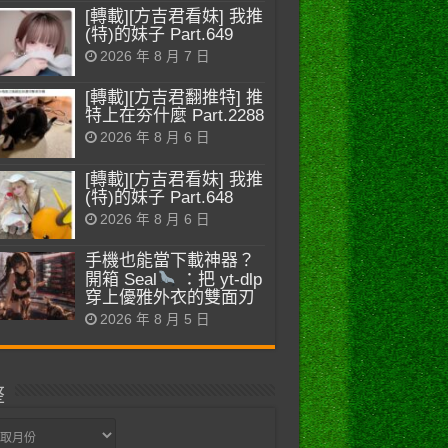
[轉載][方吉君看妹] 我推
(特)的妹子 Part.649
2026 年 8 月 7 日
[轉載][方吉君翻推特] 推
特上在夯什麼 Part.2288
2026 年 8 月 6 日
[轉載][方吉君看妹] 我推
(特)的妹子 Part.648
2026 年 8 月 6 日
手機也能當下載神器？
開箱 Seal
：把 yt-dlp
穿上優雅外衣的雙面刃
2026 年 8 月 5 日
整