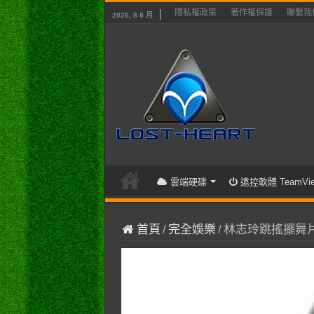
隱私權政策
著作權保護
聯繫我
2026, 8 8 月
雲端硬碟
遠控軟體 TeamVie
首頁
/
完全娛樂
/
林志玲跳搖擺舞