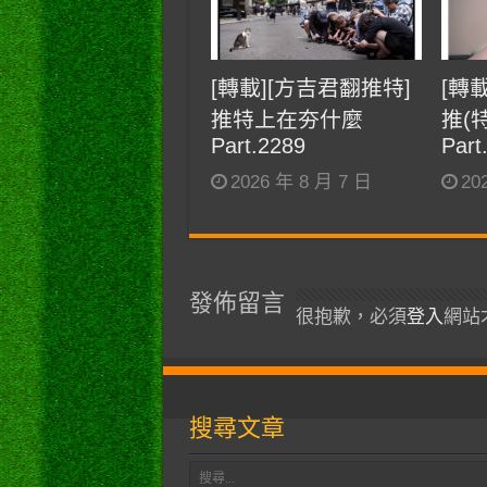
[轉載][方吉君翻推特]
[轉
推特上在夯什麼
推(
Part.2289
Part
2026 年 8 月 7 日
20
發佈留言
很抱歉，必須
登入
網站
搜尋文章