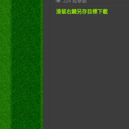
224 點擊數
滑鼠右鍵另存目標下載