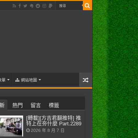
歌單
網站地圖
新
熱門
留言
標籤
[轉載][方吉君翻推特] 推
特上在夯什麼 Part.2289
2026 年 8 月 7 日