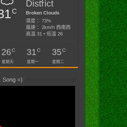
District
31
C
Broken Clouds
濕度： 73%
風速： 2km/h 西南西
高溫 31 • 低溫 26
C
C
C
26
31
35
星期天
星期一
星期二
. Song =)