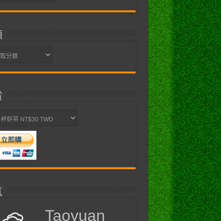
類
賞
氣
Taoyuan