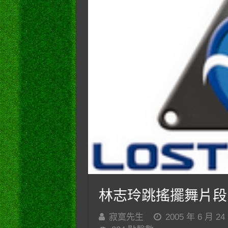
林志玲跳搖擺舞片段
寂寞先生
2005 年 6 月 24