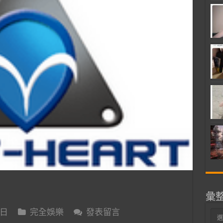
彙
 日
完全娛樂
發表留言
彙