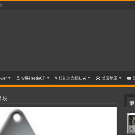
們
wer
安裝HestiaCP
核能流言終結者
美國地圖
片段
最