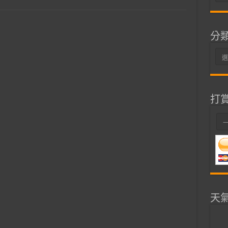
整
分
分
類
打
天