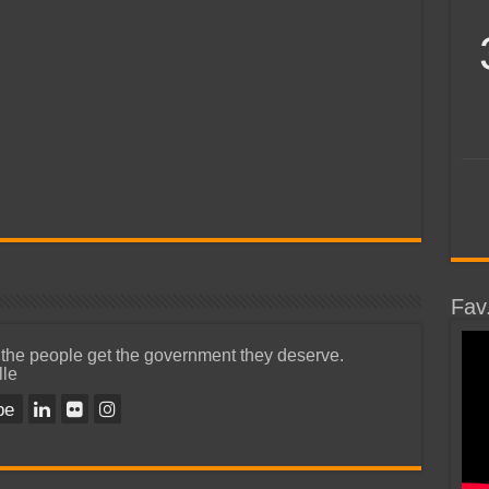
Fav
 the people get the government they deserve.
lle
be