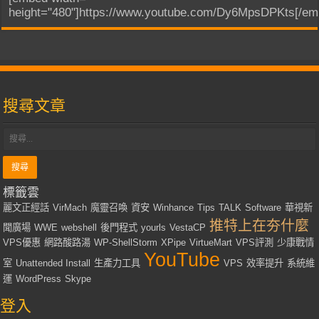
height="480"]https://www.youtube.com/Dy6MpsDPKts[/em
搜尋文章
標籤雲
麗文正經話
VirMach
魔靈召喚
資安
Winhance
Tips
TALK
Software
華視新
推特上在夯什麼
聞廣場
WWE
webshell
後門程式
yourls
VestaCP
VPS優惠
網路酸路湯
WP-ShellStorm
XPipe
VirtueMart
VPS評測
少康戰情
YouTube
室
Unattended Install
生產力工具
VPS
效率提升
系統維
運
WordPress
Skype
登入