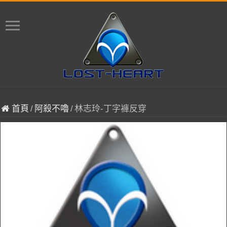
首頁
/
阿殺不嚕
/
林志玲-丁字褲反穿