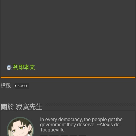
列印本文
標籤
KUSO
關於 寂寞先生
In every democracy, the people get the
government they deserve. ~Alexis de
Tocqueville