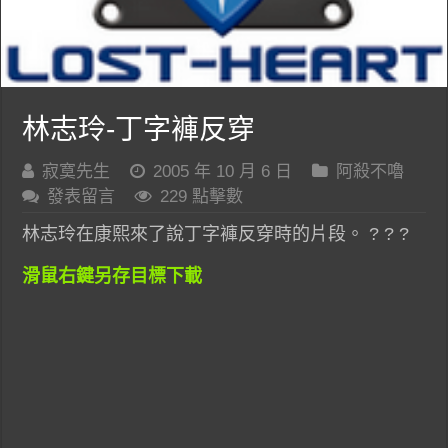
林志玲-丁字褲反穿
寂寞先生
2005 年 10 月 6 日
阿殺不嚕
發表留言
229 點擊數
林志玲在康熙來了說丁字褲反穿時的片段。 ? ? ?
滑鼠右鍵另存目標下載