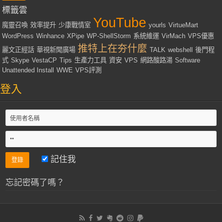
標籤雲
YouTube
魔靈召喚
效率提升
少康戰情室
yourls
VirtueMart
WordPress
Winhance
XPipe
WP-ShellStorm
系統維運
VirMach
VPS優惠
推特上在夯什麼
麗文正經話
華視新聞廣場
TALK
webshell
後門程
式
Skype
VestaCP
Tips
生產力工具
資安
VPS
網路酸路湯
Software
Unattended Install
WWE
VPS評測
登入
記住我
忘記密碼了嗎？