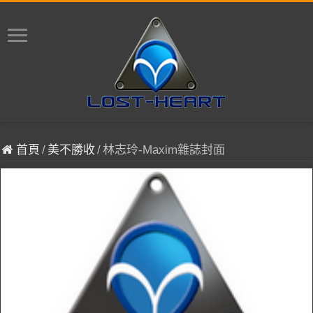
首頁
/
美不勝收
/
林志玲-Maxim雜誌封面