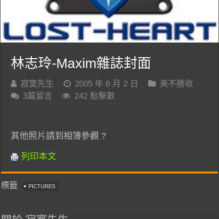
林志玲-Maxim雜誌封面
寂寞先生
2005 年 6 月 2 日
美不勝收
3篇留言
242 點擊數
其他照片請到相簿參觀 ?
列印本文
標籤
PICTURES