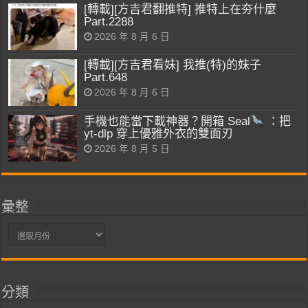
[轉載][方吉君翻推特] 推特上在夯什麼
Part.2288
2026 年 8 月 6 日
[轉載][方吉君看妹] 我推(特)的妹子
Part.648
2026 年 8 月 6 日
手機也能當下載神器？開箱 Seal
：把
yt-dlp 穿上優雅外衣的雙面刃
2026 年 8 月 5 日
彙整
彙
整
分類