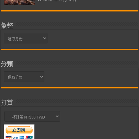
彙整
彙
整
分類
分
類
打賞