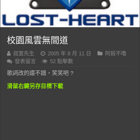
校園風雲無間道
寂寞先生
2005 年 8 月 11 日
阿殺不嚕
發表留言
52 點擊數
歌詞改的還不錯，笑笑吧 ?
滑鼠右鍵另存目標下載