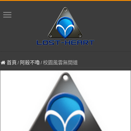
首頁
/
阿殺不嚕
/
校園風雲無間道