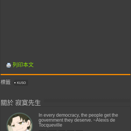
列印本文
標籤
KUSO
關於 寂寞先生
In every democracy, the people get the
government they deserve. ~Alexis de
Tocqueville