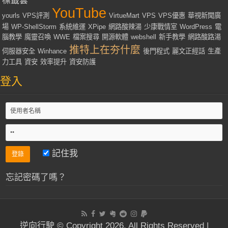
標籤雲
YouTube
yourls
VPS評測
VirtueMart
VPS
VPS優惠
華視新聞廣
場
WP-ShellStorm
系統維運
XPipe
網路酸辣湯
少康戰情室
WordPress
電
腦教學
魔靈召喚
WWE
檔案搜尋
開源軟體
webshell
新手教學
網路酸路湯
推特上在夯什麼
伺服器安全
Winhance
後門程式
麗文正經話
生產
力工具
資安
效率提升
資安防護
登入
記住我
忘記密碼了嗎？
逆向行駛 © Copyright 2026, All Rights Reserved |