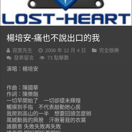
楊培安-痛也不說出口的我
寂寞先生
2008 年 12 月 4 日
完全娛樂
發表留言
73 點擊數
演唱：楊培安
作曲：陳國華
作詞：陳樂融
一切早開始了 一切卻還未輝煌
觸摸到手指 不代表敲動她心房
我爬到高山的一半 想要回頭怎麼辦
風撼動我的肩膀 汗揪著我的衣裳
誰願意 失敗失敗再失敗