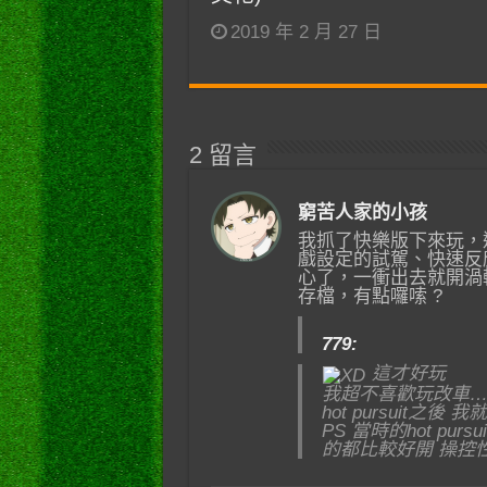
2019 年 2 月 27 日
2 留言
窮苦人家的小孩
我抓了快樂版下來玩，
戲設定的試駕、快速反
心了，一衝出去就開渦
存檔，有點囉嗦 ?
779:
這才好玩
我超不喜歡玩改車
hot pursuit
PS 當時的hot p
的都比較
好開 操控