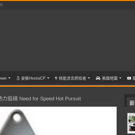
們
wer
安裝HestiaCP
核能流言終結者
美國地圖
 Need for Speed Hot Pursuit
最