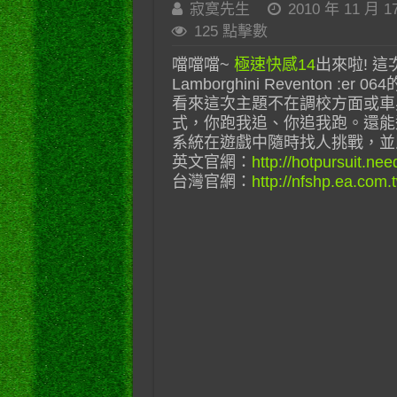
寂寞先生
2010 年 11 月 1
125 點擊數
噹噹噹~
極速快感14
出來啦! 這
Lamborghini Reventon :
看來這次主題不在調校方面或車
式，你跑我追、你追我跑。還能透
系統在遊戲中隨時找人挑戰，並
英文官網：
http://hotpursuit.ne
台灣官網：
http://nfshp.ea.com.