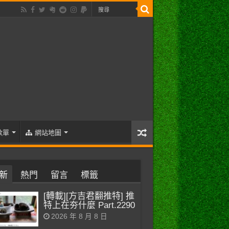
歌單
網站地圖
新
熱門
留言
標籤
[轉載][方吉君翻推特] 推
特上在夯什麼 Part.2290
2026 年 8 月 8 日