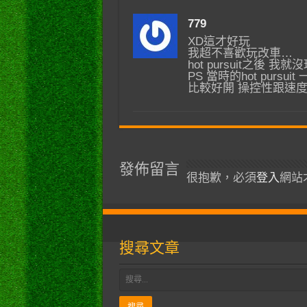
779
XD這才好玩
我超不喜歡玩改車…
hot pursuit之後
PS 當時的hot pur
比較好開 操控性跟速度
發佈留言
很抱歉，必須
登入
網站
搜尋文章