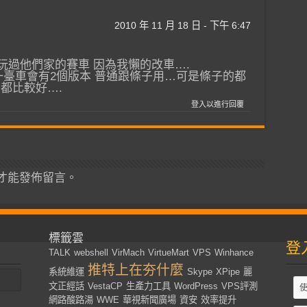
2010 年 11 月 18 日 - 下午 6:47
 我就沒玩過他們家的賽車 因為我懶的改車….
suit 一臺車會有2個版本 普通跟條子用…可是條子的都
都比較好….
登入以進行回覆
才能發佈留言。
標籤雲
登
TALK
webshell
VirMach
VirtueMart
VPS
Winhance
推特上在夯什麼
系統維運
Skype
XPipe
麗
文正經話
VestaCP
生產力工具
WordPress
VPS評測
網路酸路湯
WWE
華視新聞廣場
資安
效率提升