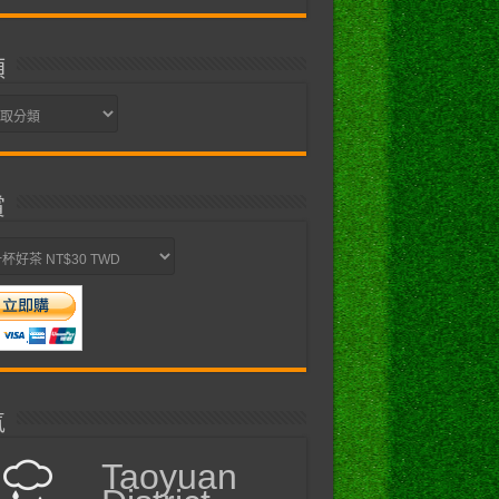
類
賞
氣
Taoyuan