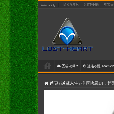
隱私權政策
著作權保護
聯繫我
2026, 9 8 月
雲端硬碟
遠控軟體 TeamVie
首頁
/
遊戲人生
/
極速快感14：超熱力追緝