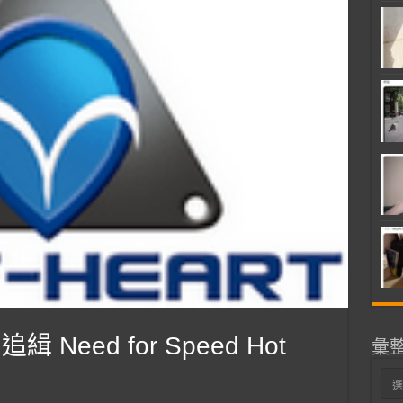
Need for Speed Hot
彙
彙
整