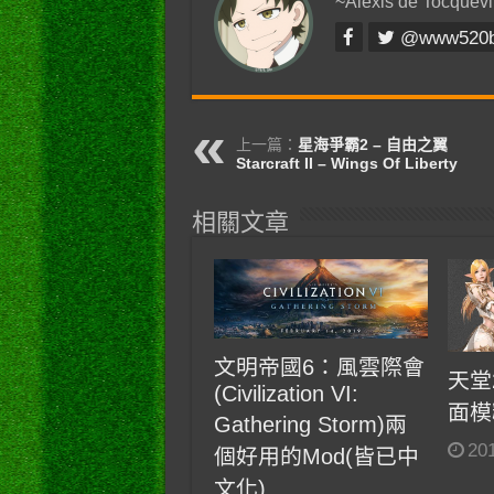
~Alexis de Tocquevi
@www520
上一篇：
星海爭霸2 – 自由之翼
Starcraft II – Wings Of Liberty
相關文章
文明帝國6：風雲際會
天堂
(Civilization VI:
面模
Gathering Storm)兩
20
個好用的Mod(皆已中
文化)