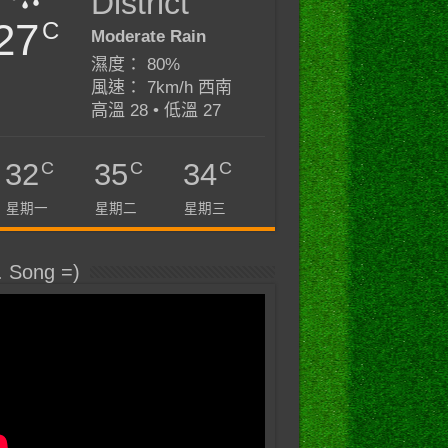
District
27
C
Moderate Rain
濕度： 80%
風速： 7km/h 西南
高溫 28 • 低溫 27
C
C
C
32
35
34
星期一
星期二
星期三
. Song =)