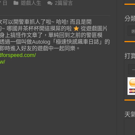
7 日
遊戲人生
2篇留言
分
次可以開警車抓人了啦~ 哈哈! 而且是開
er 064的~ 哪國井茶杯杯開這摸屌的啦
從遊戲圖片
分
身上搞怪作文章了，單純回到之前的警匪模
類
過一個叫做Autolog「極速快感飆車日誌」的
即時進入好友的遊戲中一起同樂。
edforspeed.com/
打
tw/
天