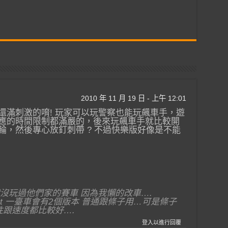
2010 年 11 月 19 日 - 上午 12:01
還滿刺激的唷! 玩家可以玩警察也能玩飆車手，遊
應的時間限制都滿嚴的，後來玩飆車手就比較開
輪，然後專心放釘刺帶 ? 不過快樂版好像是不能
…
之後 我就沒玩過他們家的賽車 因為我懶的改車….
ursuit 一臺車會有2個版本 普通跟條子用…可是條子
性跟速度都比較好….
登入以進行回覆