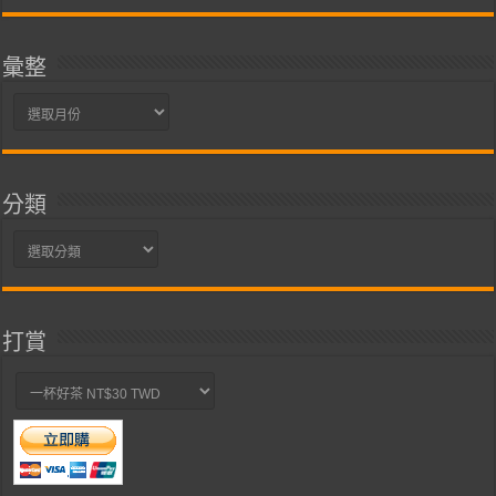
彙整
彙
整
分類
分
類
打賞