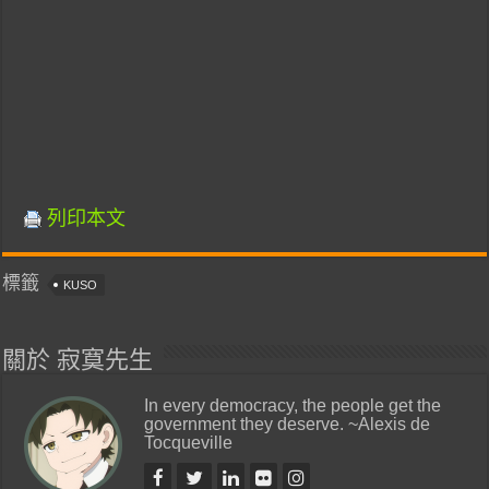
列印本文
標籤
KUSO
關於 寂寞先生
In every democracy, the people get the
government they deserve. ~Alexis de
Tocqueville