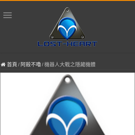
首頁
/
阿殺不嚕
/
機器人大戰之隱藏機體