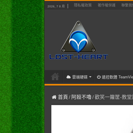
隱私權政策
著作權保護
聯繫我
2026, 7 8 月
雲端硬碟
遠控軟體 TeamVie
首頁
/
阿殺不嚕
/
歡笑一籮筐-教堂