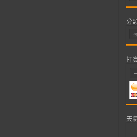
整
分
分
類
打
天