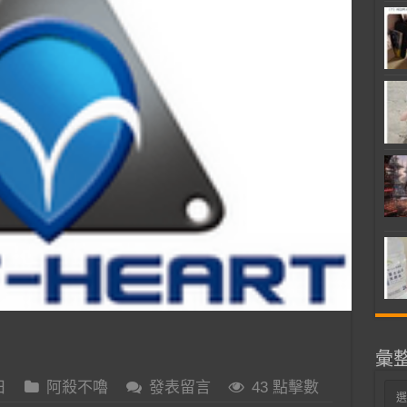
彙
日
阿殺不嚕
發表留言
43 點擊數
彙