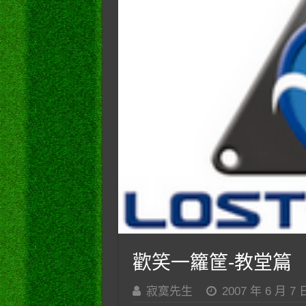
歡笑一籮筐-教堂篇
寂寞先生
2007 年 6 月 7 