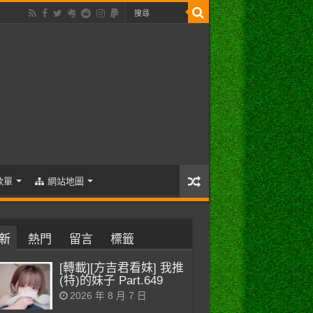
歌單
網站地圖
新
熱門
留言
標籤
[轉載][方吉君看妹] 我推
(特)的妹子 Part.649
2026 年 8 月 7 日