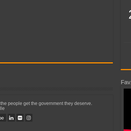
Fav
 the people get the government they deserve.
lle
be