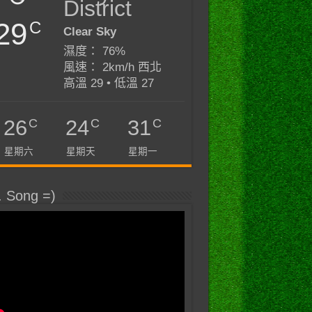
District
29
C
Clear Sky
濕度： 76%
風速： 2km/h 西北
高溫 29 • 低溫 27
C
C
C
26
24
31
星期六
星期天
星期一
. Song =)