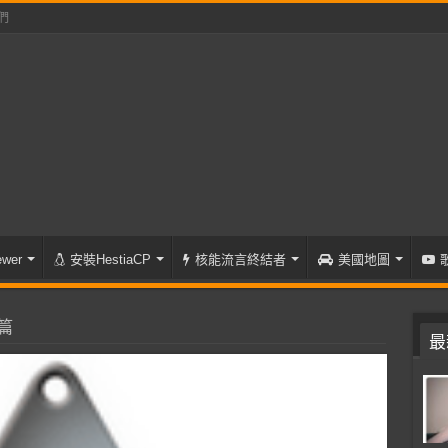
們
wer
安裝HestiaCP
核能流言終結者
美國地圖
篇
最