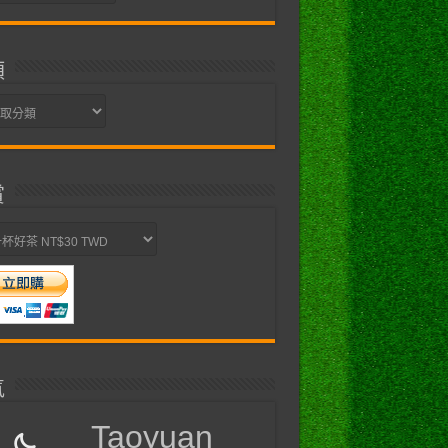
類
賞
氣
Taoyuan