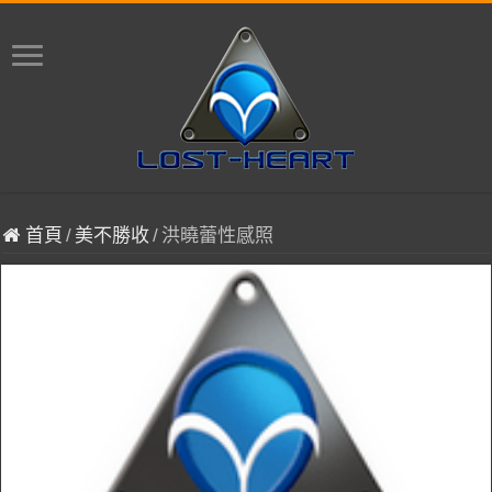
首頁
/
美不勝收
/
洪曉蕾性感照