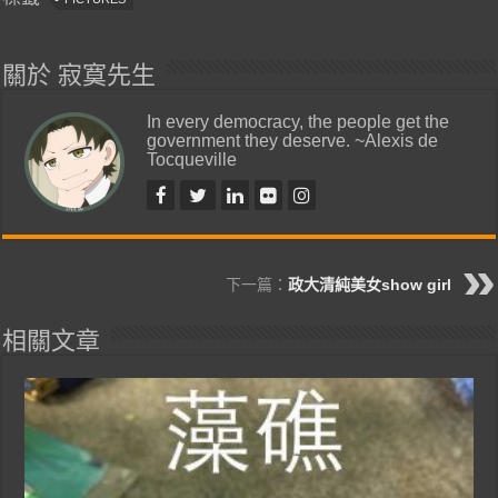
關於 寂寞先生
In every democracy, the people get the
government they deserve. ~Alexis de
Tocqueville
下一篇：
政大清純美女show girl
相關文章