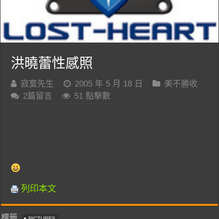
洪曉蕾性感照
寂寞先生
2005 年 5 月 18 日
美不勝收
2篇留言
51 點擊數
列印本文
標籤
PICTURES