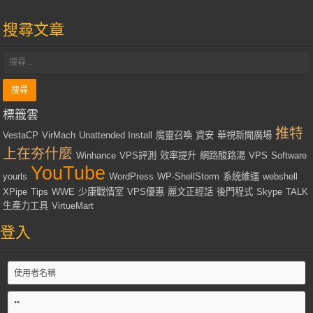
搜尋文章
標籤雲
推特
VestaCP
VirMach
Unattended Install
魔靈召喚
資安
華視新聞廣場
上在夯什麼
Winhance
VPS評測
效率提升
網路酸路湯
VPS
Software
YouTube
yourls
WordPress
WP-ShellStorm
系統維運
webshell
XPipe
Tips
WWE
少康戰情室
VPS優惠
麗文正經話
後門程式
Skype
TALK
生產力工具
VirtueMart
登入