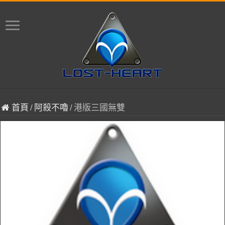
首頁
/
阿殺不嚕
/
港版三國無雙