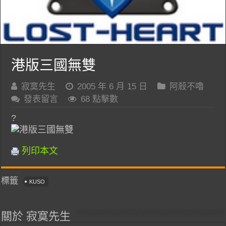
港版三國無雙
寂寞先生
2005 年 6 月 15 日
阿殺不嚕
發表留言
68 點擊數
?
列印本文
標籤
KUSO
關於 寂寞先生