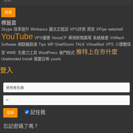
標籤雲
Skype
效率提升
Winhance
麗文正經話
VPS評測
資安
XPipe
webshell
YouTube
VPS優惠
VestaCP
華視新聞廣場
系統維運
VirMach
Software
網路酸路湯
Tips
WP-ShellStorm
TALK
VirtueMart
VPS
少康戰情
推特上在夯什麼
室
WWE
生產力工具
WordPress
後門程式
Unattended Install
魔靈召喚
yourls
登入
記住我
忘記密碼了嗎？