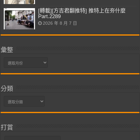
[轉載][方吉君翻推特] 推特上在夯什麼
Part.2289
2026 年 8 月 7 日
彙整
彙
整
分類
分
類
打賞