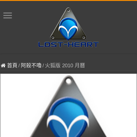
首頁
/
阿殺不嚕
/
火狐版 2010 月曆