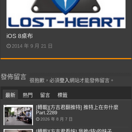
iOS 8桌布
2014 年 9 月 21 日
發佈留言
很抱歉，必須
登入
網站才能發佈留言。
最新
熱門
留言
標籤
[轉載][方吉君翻推特] 推特上在夯什麼
Part.2289
2026 年 8 月 7 日
[轉載][方吉君看妹] 我推(特)的妹子