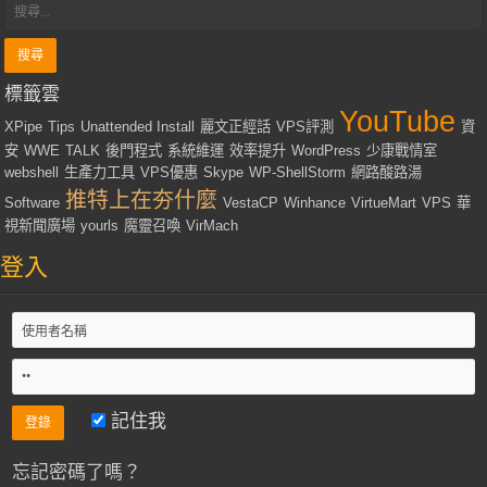
標籤雲
YouTube
XPipe
Tips
Unattended Install
麗文正經話
VPS評測
資
安
WWE
TALK
後門程式
系統維運
效率提升
WordPress
少康戰情室
webshell
生產力工具
VPS優惠
Skype
WP-ShellStorm
網路酸路湯
推特上在夯什麼
Software
VestaCP
Winhance
VirtueMart
VPS
華
視新聞廣場
yourls
魔靈召喚
VirMach
登入
記住我
忘記密碼了嗎？