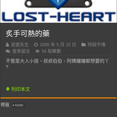
炙手可熱的藥
寂寞先生
2005 年 5 月 15 日
阿殺不嚕
發表留言
54 點擊數
不管是大人小孩、叔叔伯伯、阿姨嬸嬸都想要的丫
?
列印本文
標籤
KUSO