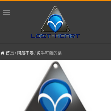
首頁
/
阿殺不嚕
/
炙手可熱的藥