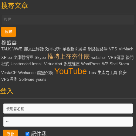
搜尋文章
標籤雲
TALK
WWE
麗文正經話
效率提升
華視新聞廣場
網路酸路湯
VPS
VirMach
推特上在夯什麼
XPipe
少康戰情室
Skype
webshell
VPS優惠
後門
程式
Unattended Install
VirtueMart
系統維運
WordPress
WP-ShellStorm
YouTube
VestaCP
Winhance
魔靈召喚
Tips
生產力工具
資安
VPS評測
Software
yourls
登入
記住我