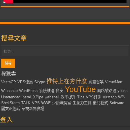
搜尋文章
標籤雲
推特上在夯什麼
VestaCP
VPS優惠
Skype
魔靈召喚
VirtueMart
YouTube
Winhance
WordPress
系統維運
資安
網路酸路湯
yourls
Unattended Install
XPipe
webshell
效率提升
Tips
VPS評測
VirMach
WP-
ShellStorm
TALK
VPS
WWE
少康戰情室
生產力工具
後門程式
Software
麗文正經話
華視新聞廣場
登入