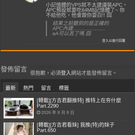
小記憶體的VPS就不太建議裝APC，
APC預設就要吃64MB記憶體了~ 你
不給他吃，他會跟你耍白!! 囧
結果之前聽到的是正確的
APC內建……………….
eA可以丟了嗎 囧
登入以進行回覆
發佈留言
很抱歉，必須
登入
網站才能發佈留言。
最新
熱門
留言
標籤
[轉載][方吉君翻推特] 推特上在夯什麼
Part.2290
2026 年 8 月 8 日
[轉載][方吉君看妹] 我推(特)的妹子
Part.650