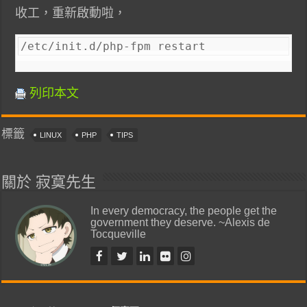
收工，重新啟動啦，
/etc/init.d/php-fpm restart
列印本文
標籤
LINUX
PHP
TIPS
關於 寂寞先生
In every democracy, the people get the
government they deserve. ~Alexis de
Tocqueville