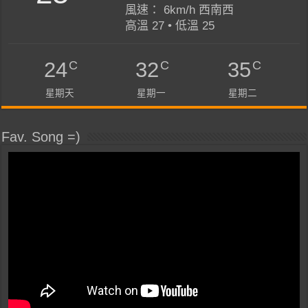
風速： 6km/h 西南西
高溫 27 • 低溫 25
C
C
C
24
32
35
星期天
星期一
星期二
Fav. Song =)