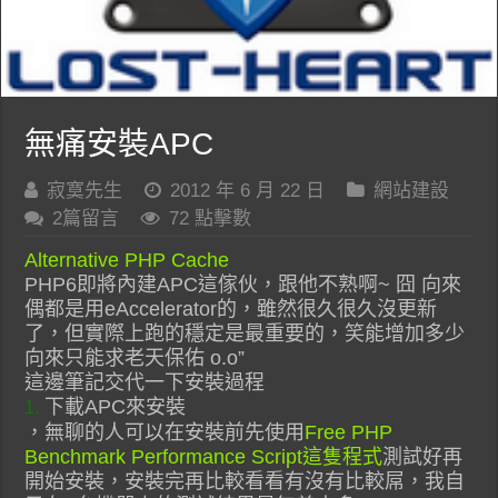
無痛安裝APC
寂寞先生
2012 年 6 月 22 日
網站建設
2篇留言
72 點擊數
Alternative PHP Cache
PHP6即將內建APC這傢伙，跟他不熟啊~ 囧 向來
偶都是用eAccelerator的，雖然很久很久沒更新
了，但實際上跑的穩定是最重要的，笑能增加多少
向來只能求老天保佑 o.o”
這邊筆記交代一下安裝過程
下載APC來安裝
1.
，無聊的人可以在安裝前先使用
Free PHP
Benchmark Performance Script這隻程式
測試好再
開始安裝，安裝完再比較看看有沒有比較屌，我自