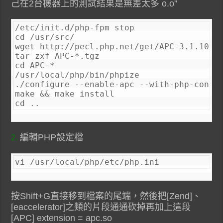
己在2台機器上的測試結果是無差太多 o.o”
/etc/init.d/php-fpm stop

cd /usr/src/

wget http://pecl.php.net/get/APC-3.1.10.tg
tar zxf APC-*.tgz

cd APC-*

/usr/local/php/bin/phpize

./configure --enable-apc --with-php-config
make && make install

cd ..
編輯PHP設定檔
2.
vi /usr/local/php/etc/php.ini
按Shift+G直接移到檔案的尾端，然後把[Zend]、
[eaccelerator]之類的片段通通砍掉再加上這段
[APC] extension = apc.so