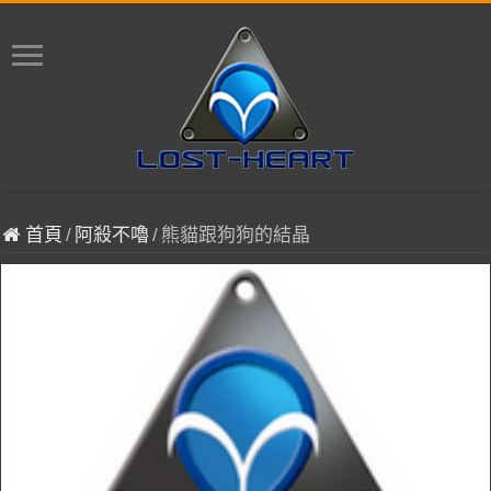
首頁
/
阿殺不嚕
/
熊貓跟狗狗的結晶