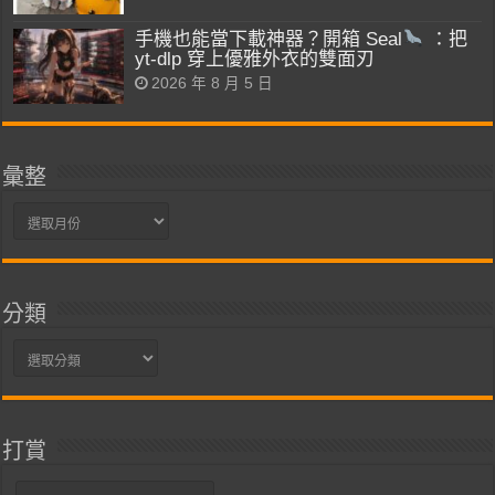
手機也能當下載神器？開箱 Seal
：把
yt-dlp 穿上優雅外衣的雙面刃
2026 年 8 月 5 日
彙整
彙
整
分類
分
類
打賞