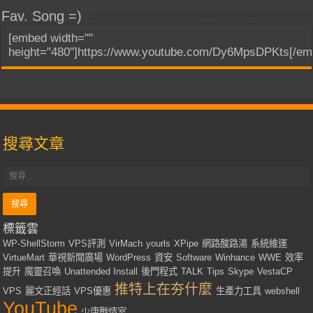
Fav. Song =)
[embed width=""
height="480"]https://www.youtube.com/Dy6MpsDPKts[/em
搜尋文章
標籤雲
WP-ShellStorm
VPS評測
VirMach
yourls
XPipe
網路酸路湯
系統維運
VirtueMart
華視新聞廣場
WordPress
資安
Software
Winhance
WWE
效率
提升
魔靈召喚
Unattended Install
後門程式
TALK
Tips
Skype
VestaCP
推特上在夯什麼
VPS
麗文正經話
VPS優惠
生產力工具
webshell
YouTube
少康戰情室