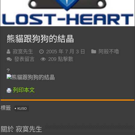
熊貓跟狗狗的結晶
寂寞先生
2005 年 7 月 3 日
阿殺不嚕
發表留言
209 點擊數
?
列印本文
標籤
KUSO
關於 寂寞先生