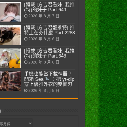
[轉載][方吉君看妹] 我推
(特)的妹子 Part.649
2026 年 8 月 7 日
[轉載][方吉君翻推特] 推
特上在夯什麼 Part.2288
2026 年 8 月 6 日
[轉載][方吉君看妹] 我推
(特)的妹子 Part.648
2026 年 8 月 6 日
手機也能當下載神器？
開箱 Seal
：把 yt-dlp
穿上優雅外衣的雙面刃
2026 年 8 月 5 日
整