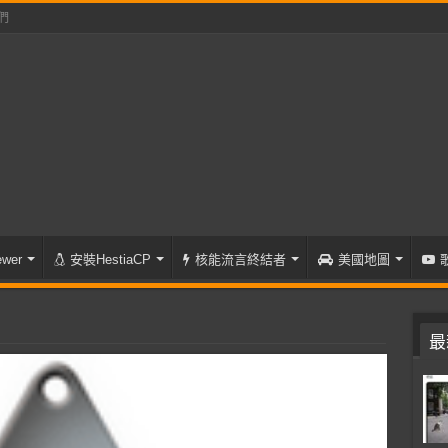
們
wer
安裝HestiaCP
核能流言終結者
美國地圖
最