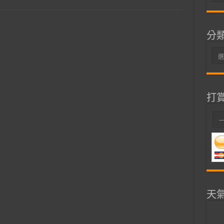
整
分
分
類
打
天