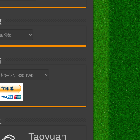
類
賞
氣
Taoyuan