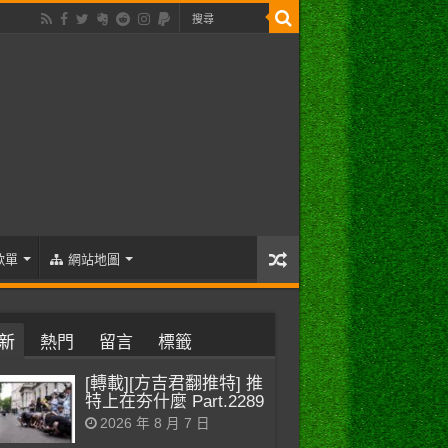
歌單
網站地圖
新
熱門
留言
標籤
[轉載][方吉君翻推特] 推
特上在夯什麼 Part.2289
2026 年 8 月 7 日