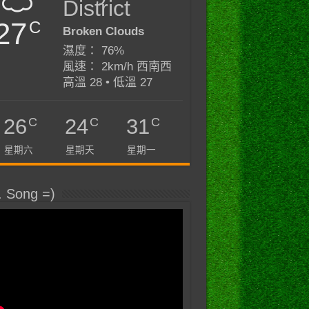
District
27
C
Broken Clouds
濕度： 76%
風速： 2km/h 西南西
高溫 28 • 低溫 27
C
C
C
26
24
31
星期六
星期天
星期一
. Song =)