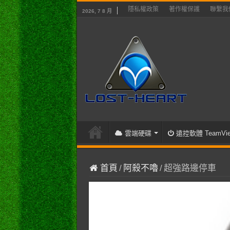
隱私權政策
著作權保護
聯繫我
2026, 7 8 月
雲端硬碟
遠控軟體 TeamVie
首頁
/
阿殺不嚕
/
超強路邊停車