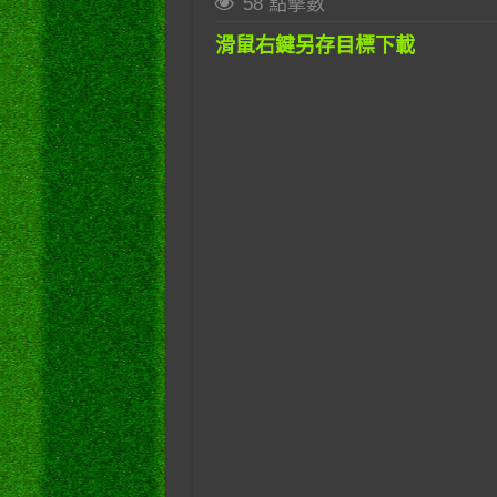
58 點擊數
滑鼠右鍵另存目標下載