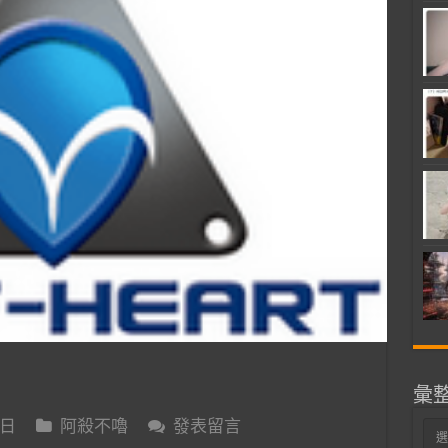
彙
 日
阿殺不嚕
發表留言
彙