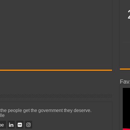
Fav
 the people get the government they deserve.
lle
be