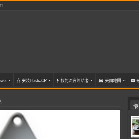
們
wer
安裝HestiaCP
核能流言終結者
美國地圖
片
最