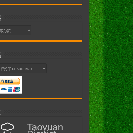
類
賞
氣
Taoyuan