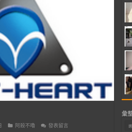
彙
彙
日
阿殺不嚕
發表留言
整