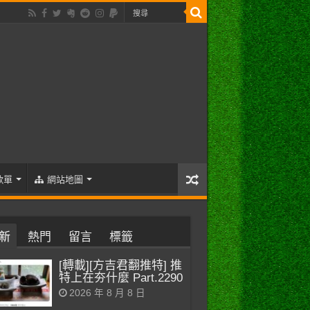
歌單
網站地圖
新
熱門
留言
標籤
[轉載][方吉君翻推特] 推
特上在夯什麼 Part.2290
2026 年 8 月 8 日