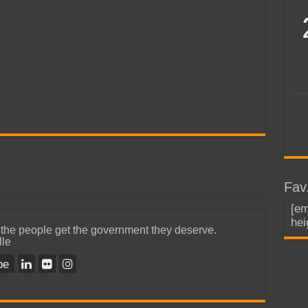
Fav
[em
hei
 the people get the government they deserve.
lle
be