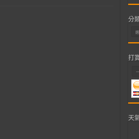
分
分
類
打
天