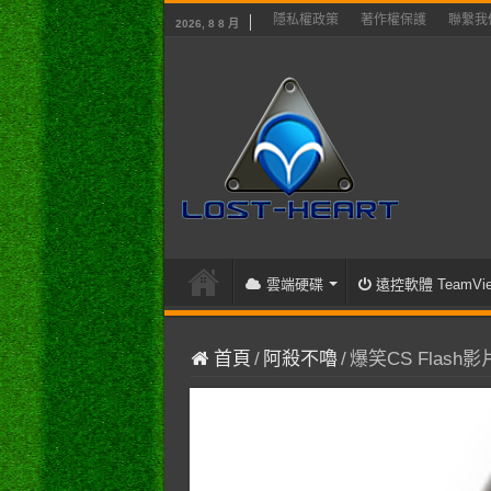
隱私權政策
著作權保護
聯繫我
2026, 8 8 月
雲端硬碟
遠控軟體 TeamVie
首頁
/
阿殺不嚕
/
爆笑CS Flash影