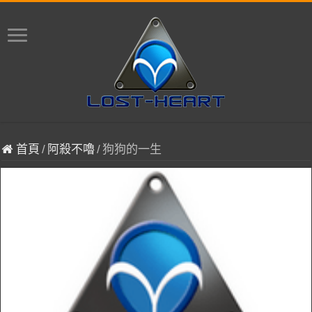
首頁
/
阿殺不嚕
/
狗狗的一生