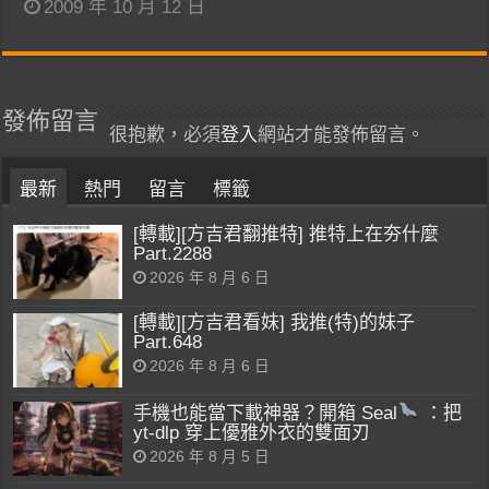
2009 年 10 月 12 日
發佈留言
很抱歉，必須
登入
網站才能發佈留言。
最新
熱門
留言
標籤
[轉載][方吉君翻推特] 推特上在夯什麼
Part.2288
2026 年 8 月 6 日
[轉載][方吉君看妹] 我推(特)的妹子
Part.648
2026 年 8 月 6 日
手機也能當下載神器？開箱 Seal
：把
yt-dlp 穿上優雅外衣的雙面刃
2026 年 8 月 5 日