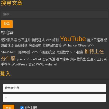
搜尋文章
標籤雲
YouTube
網路酸路湯
效率提升
後門程式
VPS評測
麗文正經話
網
路酸辣湯
系統維運
魔靈召喚
華視新聞廣場
Winhance
XPipe
WP-
推特上在
ShellStorm
開源軟體
VPS
伺服器安全
電腦教學
VPS優惠
夯什麼
yourls
VirtueMart
資安防護
檔案搜尋
少康戰情室
生產力工具
新
手教學
WordPress
資安
WWE
webshell
登入
記住我