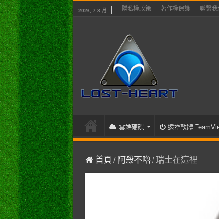
隱私權政策
著作權保護
聯繫我
2026, 7 8 月
雲端硬碟
遠控軟體 TeamVie
首頁
/
阿殺不嚕
/
瑞士在這裡