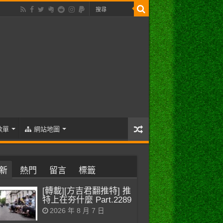
歌單
網站地圖
新
熱門
留言
標籤
[轉載][方吉君翻推特] 推
特上在夯什麼 Part.2289
2026 年 8 月 7 日