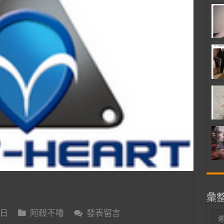
彙
 日
阿殺不嚕
發表留言
彙