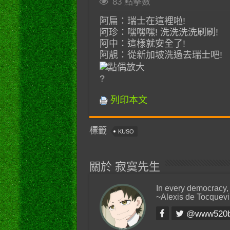
83 點擊數
阿扁：瑞士在這裡啦!
阿珍：嘿嘿嘿! 洗洗洗洗刷刷!
阿中：這樣就安全了!
阿靚：從新加坡洗過去瑞士吧!
?
列印本文
標籤
KUSO
關於 寂寞先生
In every democracy,
~Alexis de Tocquevi
@www520