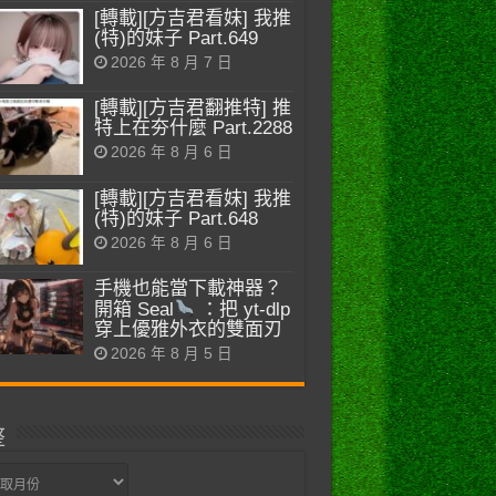
[轉載][方吉君看妹] 我推
(特)的妹子 Part.649
2026 年 8 月 7 日
[轉載][方吉君翻推特] 推
特上在夯什麼 Part.2288
2026 年 8 月 6 日
[轉載][方吉君看妹] 我推
(特)的妹子 Part.648
2026 年 8 月 6 日
手機也能當下載神器？
開箱 Seal
：把 yt-dlp
穿上優雅外衣的雙面刃
2026 年 8 月 5 日
整