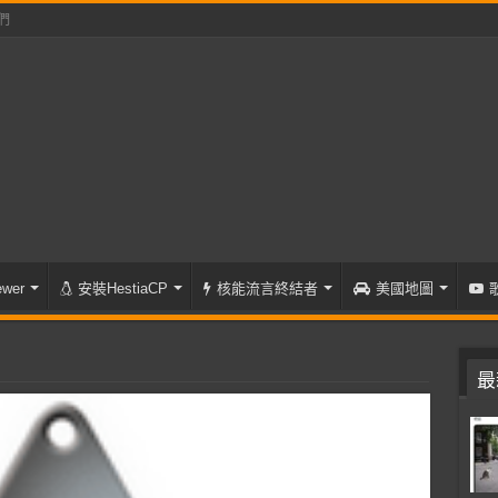
們
wer
安裝HestiaCP
核能流言終結者
美國地圖
最