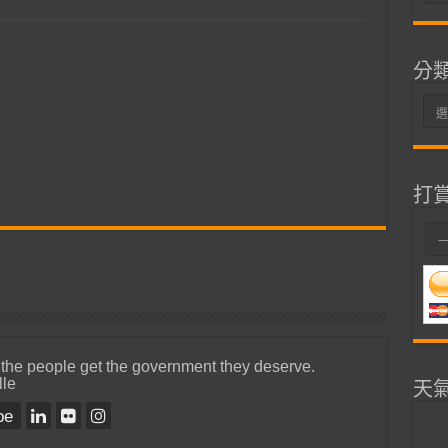
整
分
分
類
打
 the people get the government they deserve.
lle
天
be