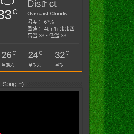
District
33
C
Overcast Clouds
濕度： 67%
風速： 4km/h 北北西
高溫 33 • 低溫 33
C
C
C
26
24
32
星期六
星期天
星期一
. Song =)