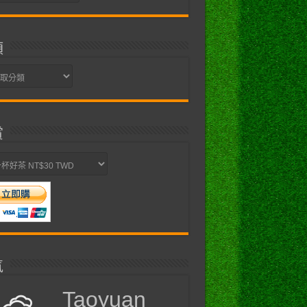
類
賞
氣
Taoyuan