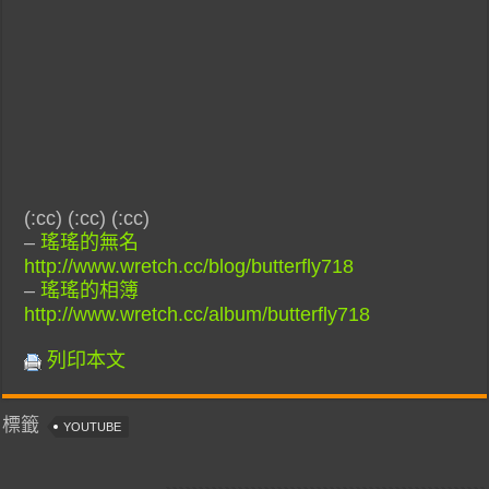
(:cc) (:cc) (:cc)
–
瑤瑤的無名
http://www.wretch.cc/blog/butterfly718
–
瑤瑤的相簿
http://www.wretch.cc/album/butterfly718
列印本文
標籤
YOUTUBE