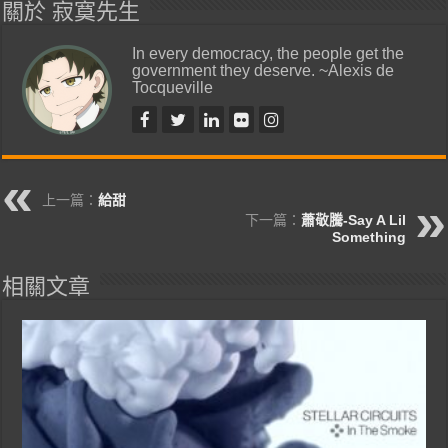
關於 寂寞先生
In every democracy, the people get the
government they deserve. ~Alexis de
Tocqueville
上一篇：
給甜
下一篇：
蕭敬騰-Say A Lil
Something
相關文章