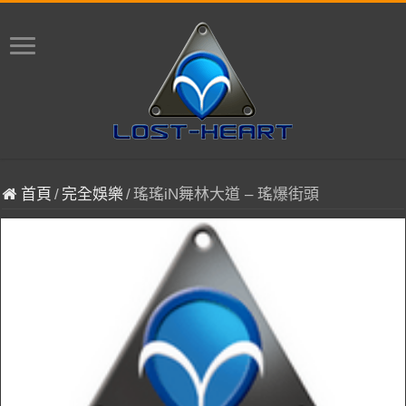
首頁
/
完全娛樂
/
瑤瑤iN舞林大道 – 瑤爆街頭