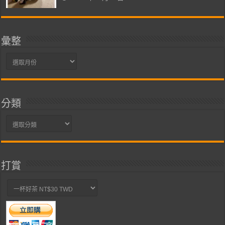
彙整
彙
整
分類
分
類
打賞