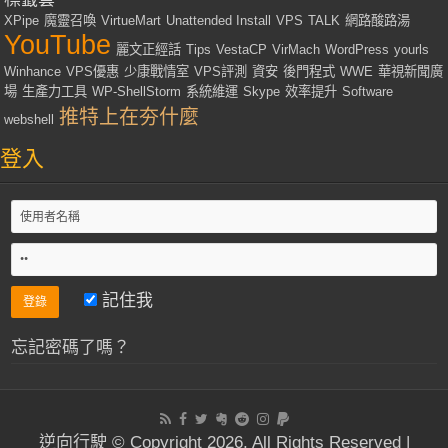
XPipe
魔靈召喚
VirtueMart
Unattended Install
VPS
TALK
網路酸路湯
YouTube
麗文正經話
Tips
VestaCP
VirMach
WordPress
yourls
Winhance
VPS優惠
少康戰情室
VPS評測
資安
後門程式
WWE
華視新聞廣
場
生產力工具
WP-ShellStorm
系統維運
Skype
效率提升
Software
推特上在夯什麼
webshell
登入
記住我
忘記密碼了嗎？
逆向行駛 © Copyright 2026, All Rights Reserved |