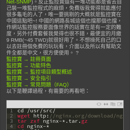
Net-SNMP
)。反正監控寶還有一堆功能都是省去自
己裝一堆監控程式的麻煩，免費版我覺得就能應付
很多龜毛的人了，唯一要挑剔的大概就是監控寶在
中國這點吧~! 中國的網路長城這個也擋那個也擋，
作網站監控服務要面像世界的話實在是有一定的難
度，另外付費套餐我覺得也很不錯，最便宜的月繳
9 RMB(~45 TWD)就很好用了。不想操死自己的口
以去註冊個免費的玩玩看，介面以及所以有幫助文
件全都是中文，很方便使用。 ?
監控寶 → 註冊頁面
監控寶 → 功能特色
監控寶 → 監控項目類型概述
監控寶 → 安全指引
監控寶 → 常見問題（FAQ）
以下是鞭譯過程，有需要的再看吧：
1
cd
/
usr
/
src
/
2
wget 
http
:
//nginx.org/download/ngin
3
tar 
zxf 
nginx
-
*
.
tar
.
gz
4
cd 
nginx
-
*