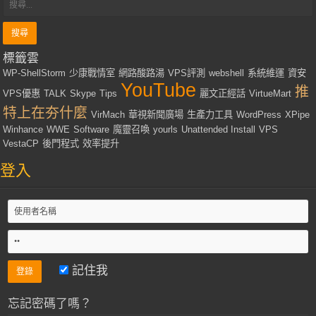
標籤雲
WP-ShellStorm
少康戰情室
網路酸路湯
VPS評測
webshell
系統維運
資安
YouTube
推
VPS優惠
TALK
Skype
Tips
麗文正經話
VirtueMart
特上在夯什麼
VirMach
華視新聞廣場
生產力工具
WordPress
XPipe
Winhance
WWE
Software
魔靈召喚
yourls
Unattended Install
VPS
VestaCP
後門程式
效率提升
登入
記住我
忘記密碼了嗎？