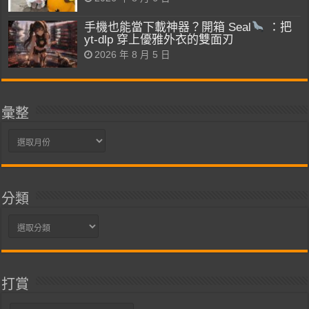
手機也能當下載神器？開箱 Seal
：把
yt-dlp 穿上優雅外衣的雙面刃
2026 年 8 月 5 日
彙整
彙
整
分類
分
類
打賞