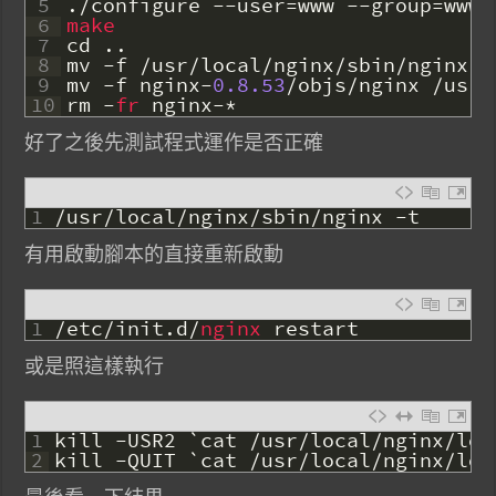
5
.
/
configure
--
user
=
www
--
group
=
www
6
make
7
cd
.
.
8
mv
-
f
/
usr
/
local
/
nginx
/
sbin
/
nginx
/
9
mv
-
f
nginx
-
0.8.53
/
objs
/
nginx
/
usr
/
10
rm
-
fr 
nginx
-
*
好了之後先測試程式運作是否正確
1
/
usr
/
local
/
nginx
/
sbin
/
nginx
-
t
有用啟動腳本的直接重新啟動
1
/
etc
/
init
.
d
/
nginx 
restart
或是照這樣執行
1
kill
-
USR2
`
cat
/
usr
/
local
/
nginx
/
log
2
kill
-
QUIT
`
cat
/
usr
/
local
/
nginx
/
log