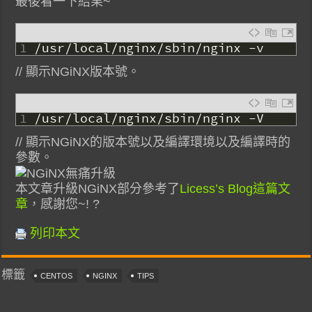
最後看一下結果~
1
/
usr
/
local
/
nginx
/
sbin
/
nginx
-
v
// 顯示NGiNX版本號。
1
/
usr
/
local
/
nginx
/
sbin
/
nginx
-
V
// 顯示NGiNX的版本號以及編譯環境以及編譯時的
參數。
本文章升級NGiNX部分參考了
Licess’s Blog這篇文
章
，感謝您~! ?
列印本文
標籤
CENTOS
NGINX
TIPS