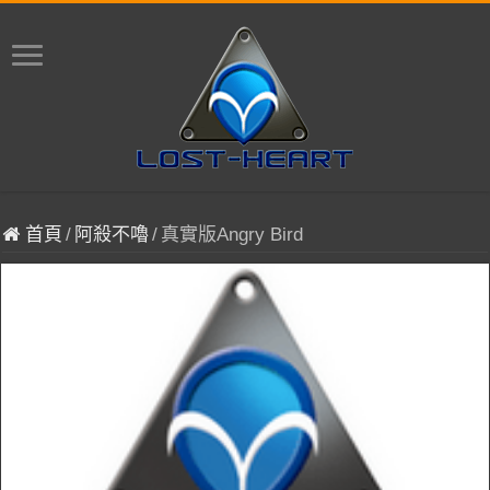
首頁
/
阿殺不嚕
/
真實版Angry Bird