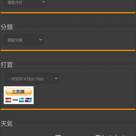
彙
整
分類
分
類
打賞
天氣