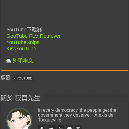
YouTube下載器
GooTube FLV Retriever
YouTubeSnips
KissYouTube
列印本文
標籤
YOUTUBE
關於 寂寞先生
In every democracy, the people get the
government they deserve. ~Alexis de
Tocqueville