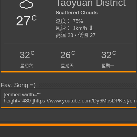
Taoyuan District
Scattered Clouds
27
C
濕度： 75%
風速： 1km/h 北
高溫 28 • 低溫 27
C
C
C
32
26
32
星期六
星期天
星期一
Fav. Song =)
[embed width=""
height="480"]https://www.youtube.com/Dy6MpsDPKts[/em