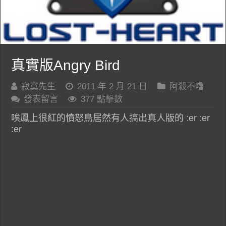
真實版Angry Bird
寂寞先生
2011 年 2 月 21 日
阿殺不嚕
發表留言
377 點擊數
唉鳳上很紅的憤怒鳥居然有人搞出真人版的 :er :er
:er