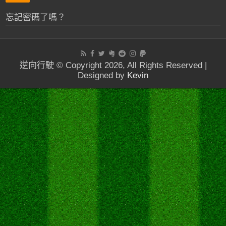
忘記密碼了嗎？
逆向行駛 © Copyright 2026, All Rights Reserved |
Designed by
Kevin