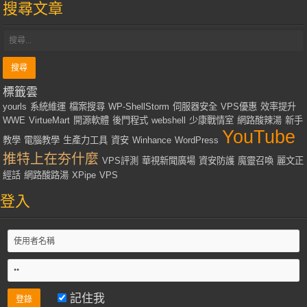
搜尋文章
標籤雲
yourls
系統維運
檔案搜尋
WP-ShellStorm
伺服器安全
VPS優惠
效率提升
WWE
VirtueMart
開源軟體
後門程式
webshell
少康戰情室
網路酸辣湯
新手
YouTube
教學
電腦教學
生產力工具
資安
Winhance
WordPress
推特上在夯什麼
VPS評測
華視新聞廣場
資安防護
魔靈召喚
麗文正
經話
網路酸路湯
XPipe
VPS
登入
記住我