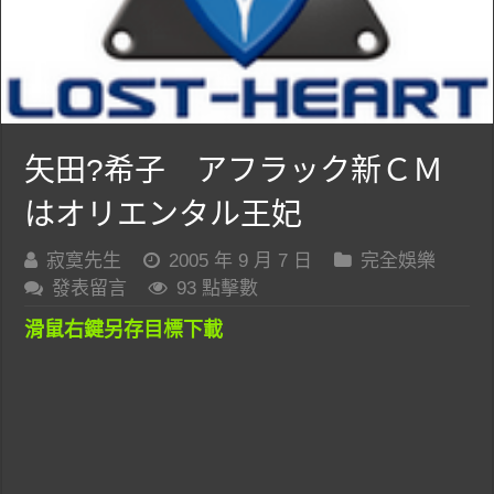
矢田?希子 アフラック新ＣＭ
はオリエンタル王妃
寂寞先生
2005 年 9 月 7 日
完全娛樂
發表留言
93 點擊數
滑鼠右鍵另存目標下載