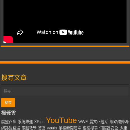
搜尋文章
標籤雲
YouTube
魔靈召喚
系統維運
XPipe
WWE
麗文正經話
網路酸辣湯
網路酸路湯
電腦教學
資安
yourls
華視新聞廣場
檔案搜尋
伺服器安全
少康