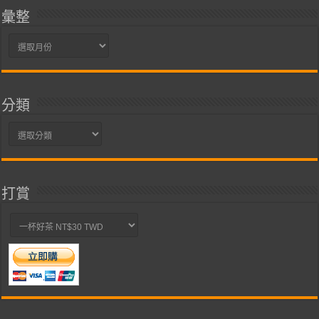
彙整
彙
整
分類
分
類
打賞