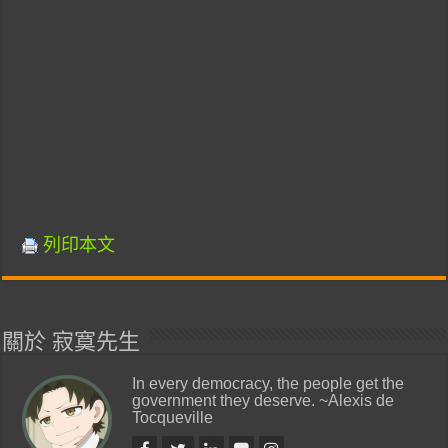
列印本文
關於 寂寞先生
In every democracy, the people get the
government they deserve. ~Alexis de
Tocqueville