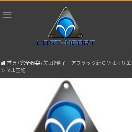
首頁
/
完全娛樂
/
矢田?希子 アフラック新ＣＭはオリエ
ンタル王妃