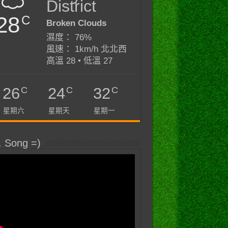
District
28
C
Broken Clouds
濕度： 76%
風速： 1km/h 北北西
高溫 28 • 低溫 27
C
C
C
26
24
32
星期六
星期天
星期一
. Song =)