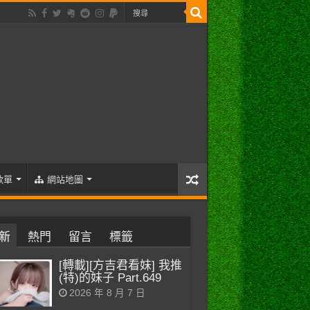
歌單
網站地圖
新
熱門
留言
標籤
[轉載][方吉君看妹] 我推
(特)的妹子 Part.649
2026 年 8 月 7 日