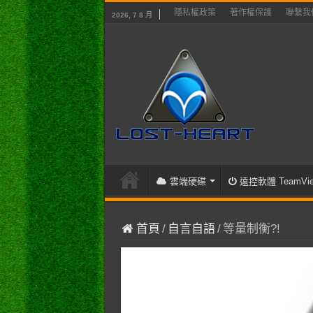
隱私權政策
著作權保護
聯繫我
2026, 7 8 月
雲端硬碟
遠控軟體 TeamVie
首頁
/
自言自語
/
等量制衡?!