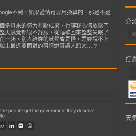
整
oogle不到，如果愛情可以用換算的，那是不是
分
個多月來的努力有點成果，也讓我心情放鬆了
整天感覺都很不舒服，從唱歌回來整整失眠了
分
在一起，別人給妳的感覺會是怪，是妳說不上
類
加上最近要面對的事情還真讓人頭大… ?
打
 the people get the government they deserve.
lle
天
be