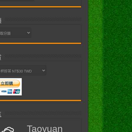
類
賞
氣
Taoyuan