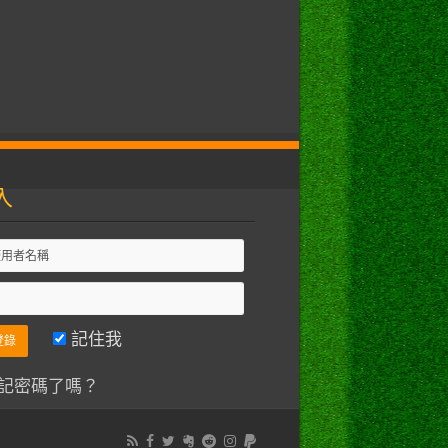
入
記住我
記密碼了嗎？