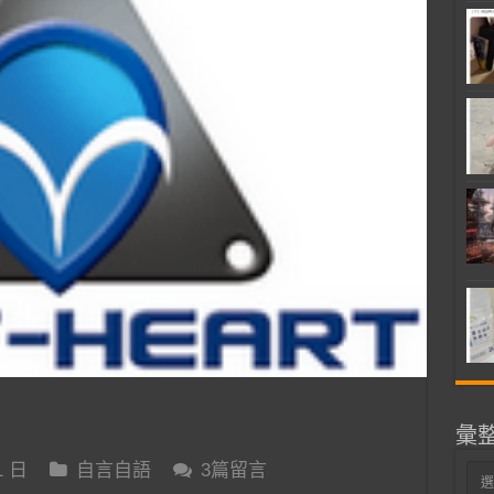
彙
1 日
自言自語
3篇留言
彙