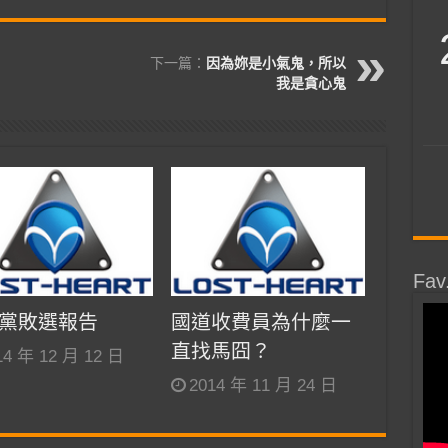
下一篇：
因為妳是小氣鬼，所以
我是貪心鬼
Fav
黨敗選報告
國道收費員為什麼一
直找馬囧？
14 年 12 月 12 日
2014 年 11 月 24 日