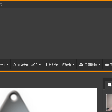
們
wer
安裝HestiaCP
核能流言終結者
美國地圖
最