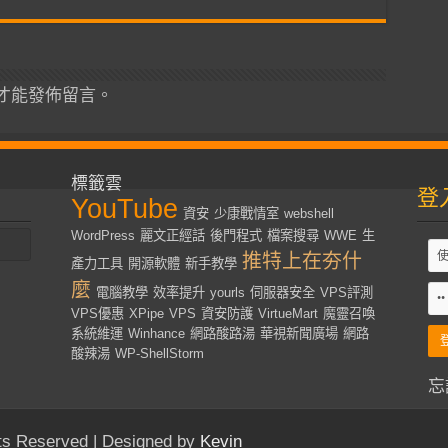
才能發佈留言。
標籤雲
登
YouTube
資安
少康戰情室
webshell
WordPress
麗文正經話
後門程式
檔案搜尋
WWE
生
推特上在夯什
產力工具
開源軟體
新手教學
麼
電腦教學
效率提升
yourls
伺服器安全
VPS評測
VPS優惠
XPipe
VPS
資安防護
VirtueMart
魔靈召喚
系統維運
Winhance
網路酸路湯
華視新聞廣場
網路
酸辣湯
WP-ShellStorm
忘
s Reserved | Designed by
Kevin