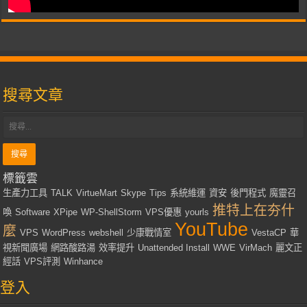
搜尋文章
標籤雲
生產力工具
TALK
VirtueMart
Skype
Tips
系統維運
資安
後門程式
魔靈召
推特上在夯什
喚
Software
XPipe
WP-ShellStorm
VPS優惠
yourls
YouTube
麼
VPS
WordPress
webshell
少康戰情室
VestaCP
華
視新聞廣場
網路酸路湯
效率提升
Unattended Install
WWE
VirMach
麗文正
經話
VPS評測
Winhance
登入