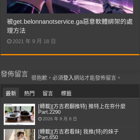
被get.belonnanotservice.ga惡意軟體綁架的處
理方法
2021 年 9 月 18 日
發佈留言
很抱歉，必須
登入
網站才能發佈留言。
最新
熱門
留言
標籤
[轉載][方吉君翻推特] 推特上在夯什麼
Part.2290
2026 年 8 月 8 日
[轉載][方吉君看妹] 我推(特)的妹子
Part.650