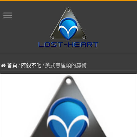
首頁
/
阿殺不嚕
/
美式無厘頭的魔術