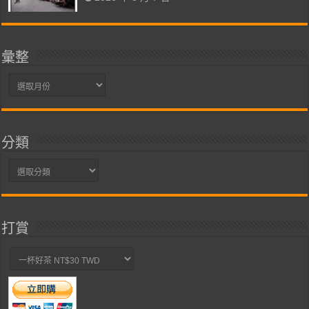
彙整
彙
整
分類
分
類
打賞