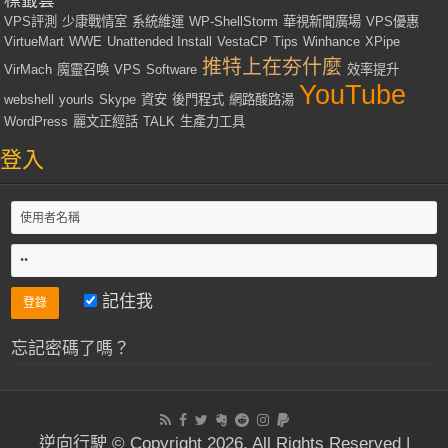
標籤雲
VPS評測
少康戰情室
系統維運
WP-ShellStorm
華視新聞廣場
VPS優惠
VirtueMart
WWE
Unattended Install
VestaCP
Tips
Winhance
XPipe
推特上在夯什麼
VirMach
魔靈召喚
VPS
Software
效率提升
YouTube
webshell
yourls
Skype
資安
後門程式
網路酸路湯
WordPress
麗文正經話
TALK
生產力工具
登入
記住我
忘記密碼了嗎？
逆向行駛 © Copyright 2026, All Rights Reserved |