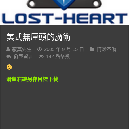
美式無厘頭的魔術
寂寞先生
2005 年 9 月 15 日
阿殺不嚕
發表留言
142 點擊數
滑鼠右鍵另存目標下載