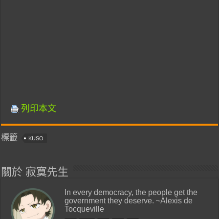
列印本文
標籤
KUSO
關於 寂寞先生
In every democracy, the people get the
government they deserve. ~Alexis de
Tocqueville