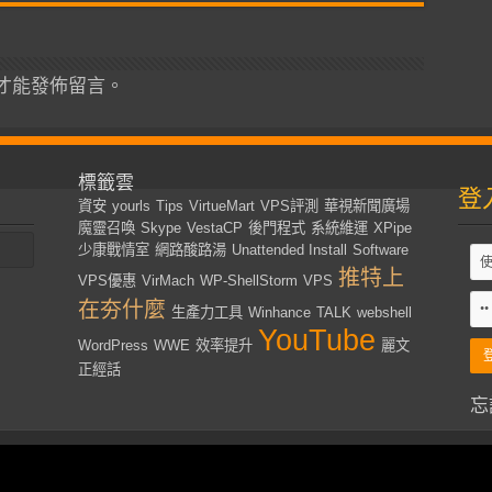
才能發佈留言。
標籤雲
登
資安
yourls
Tips
VirtueMart
VPS評測
華視新聞廣場
魔靈召喚
Skype
VestaCP
後門程式
系統維運
XPipe
少康戰情室
網路酸路湯
Unattended Install
Software
推特上
VPS優惠
VirMach
WP-ShellStorm
VPS
在夯什麼
生產力工具
Winhance
TALK
webshell
YouTube
WordPress
WWE
效率提升
麗文
正經話
忘
s Reserved | Designed by
Kevin