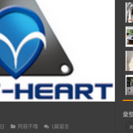
彙
彙
 日
阿殺不嚕
1篇留言
整