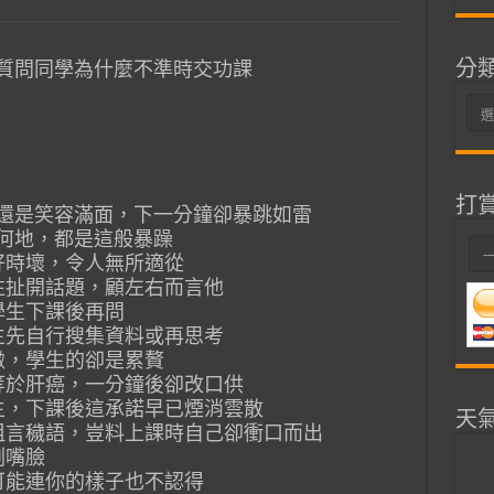
分
時質問同學為什麼不準時交功課
分
類
打
鐘還是笑容滿面，下一分鐘卻暴跳如雷
時何地，都是這般暴躁
好時壞，令人無所適從
往扯開話題，顧左右而言他
學生下課後再問
生先自行搜集資料或再思考
緻，學生的卻是累贅
等於肝癌，一分鐘後卻改口供
學生，下課後這承諾早已煙消雲散
天
說粗言穢語，豈料上課時自己卻衝口而出
副嘴臉
可能連你的樣子也不認得