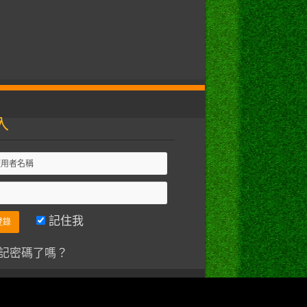
入
記住我
記密碼了嗎？