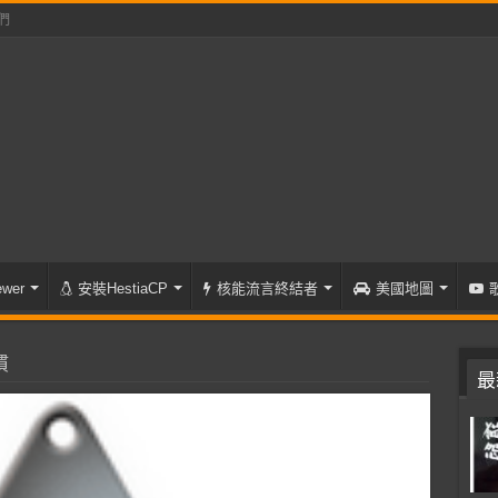
們
wer
安裝HestiaCP
核能流言終結者
美國地圖
慣
最