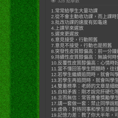
328 點擊數
1.常常給學生大量功課
2.從不會主動收功課，而上課
3.批改功課的速度有如龜速
4.上課早來遲放
5.遲來更遲放
6.意見接受，行動照舊
7.意見不接受，行動也是照舊
8.突發性皮質醇偏高：前一分
9.持續性皮質醇偏高：無論何
10.反覆性皮質醇偏高：心情時
11.當不懂回答學生問題時，往
12.若學生繼續追問時，就會叫
13.若學生再追問時，就會叫學
14.雙重標準：老師的文章是細
15.自相矛盾：剛才說完肝硬化
16.言而無信：常答應會獎勵
17.講一套做一套：禁止同學
18.虛偽：對待同事和學生是兩
19.記憶力差：教了你大半年，