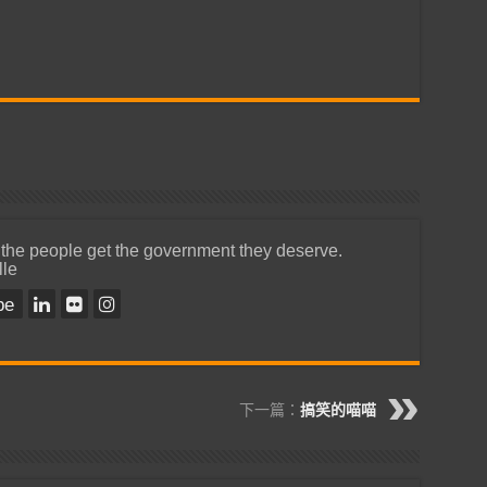
 the people get the government they deserve.
lle
be
下一篇：
搞笑的喵喵