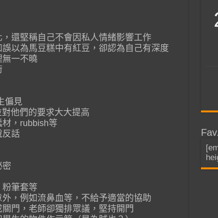
緒化，還堅稱自己不會因私人情緒影響工作
例如誤以為馬豆糕中有紅豆，卻認為自己有深度
理無一不曉
術
生偏見
，並對他們的要求大大提高
，rubbish等
Fav
說反話
[em
hei
秘密
、粉筆套等
生意外，例如流鼻血等，不給予適當的協助
贊成關門，老師卻獨排眾議，堅持開門