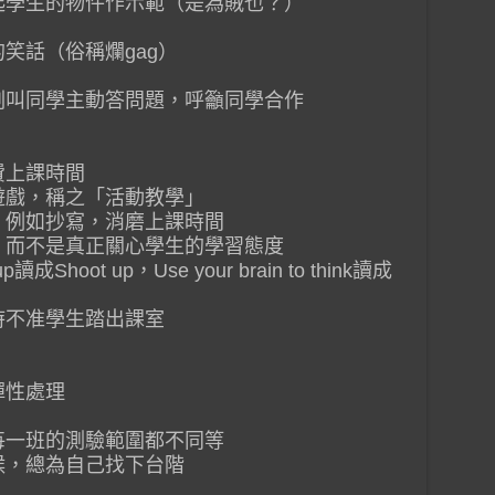
拿起學生的物件作示範（是為賊也？）
的笑話（俗稱爛gag）
立刻叫同學主動答問題，呼籲同學合作
費上課時間
遊戲，稱之「活動教學」
，例如抄寫，消磨上課時間
罵，而不是真正關心學生的學習態度
hoot up，Use your brain to think讀成
時不准學生踏出課室
彈性處理
每一班的測驗範圍都不同等
候，總為自己找下台階