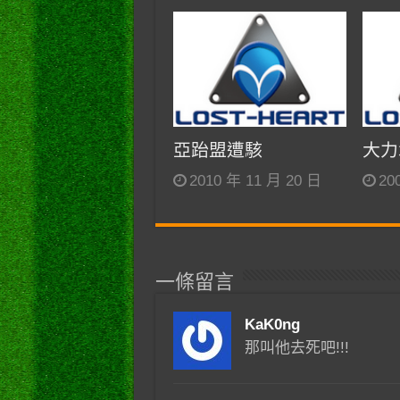
亞跆盟遭駭
大力
2010 年 11 月 20 日
20
一條留言
KaK0ng
那叫他去死吧!!!