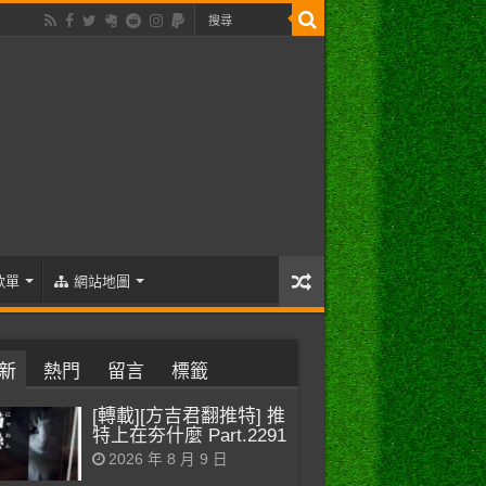
歌單
網站地圖
新
熱門
留言
標籤
[轉載][方吉君翻推特] 推
特上在夯什麼 Part.2291
2026 年 8 月 9 日