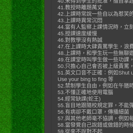
40.未得到學生的批准，擅自
41.教授時離題萬丈
42.上課時常說一些自以為惹笑
43.上課時異常沉悶
44.當有人監察上課情況時，
45.授課速度緩慢
46.對教學沒有熱誠
47.在上課時大肆責罵學生，浪
48.上課時，和學生玩一些無聊
49.在課堂時叫學生做一些功課
50.只擔心自己會否被上級責
51.英文口音不正確：例如Shut up讀成S
Use your bing to fing 等
52.禁制學生自由，例如在午膳
53.不懂正確地使用電腦
54.經常缺課(蛇王)
55.盲目地跟隨校規定罪，不能
56.有病卻不戴口罩，傳播細菌
57.與其他老師毫不協調，例如
58.當發覺自己說錯或做錯的時
59.從來不說對不起