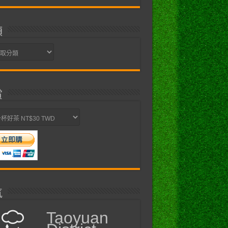
類
賞
氣
Taoyuan