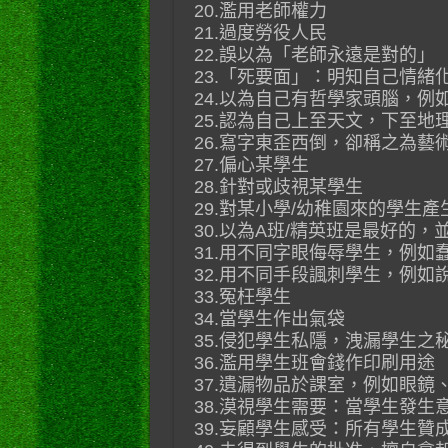
20.濫用老師權力
21.過度勞役人民
22.誤以為「老師永遠是對的」
23.「死要面」：明知自己情
24.以為自己有哲學家頭腦，
25.認為自己上至天文，下至地
26.寫字東歪西倒，卻稱之為藝
27.偏心某學生
28.針對或歧視某學生
29.對某小學/幼稚園來的學生產
30.以為A班/精英班是最好的
31.用不同字眼侮辱學生，例如蠢材
32.用不同手段諷刺學生，例如
33.冤枉學生
34.當學生作出氣袋
35.侵犯學生私隱，洩漏學生之
36.濫用學生班會錢作印刷用途
37.遺漏物品於課室，例如眼鏡
38.漠視學生需要：當學生發
39.妄顧學生感受：所有學生