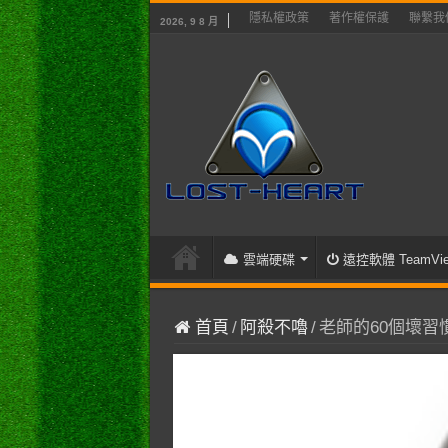
隱私權政策
著作權保護
聯繫我
2026, 9 8 月
雲端硬碟
遠控軟體 TeamVie
首頁
/
阿殺不嚕
/
老師的60個壞習