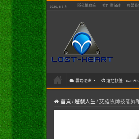
隱私權政策
著作權保護
聯繫我
2026, 8 8 月
雲端硬碟
遠控軟體 TeamVie
首頁
/
遊戲人生
/
艾羅牧師技能昇