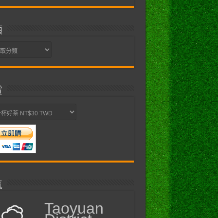
類
賞
氣
Taoyuan