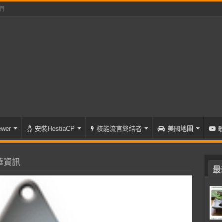
們
wer
安裝HestiaCP
核能流言終結者
美國地圖
華資訊
最