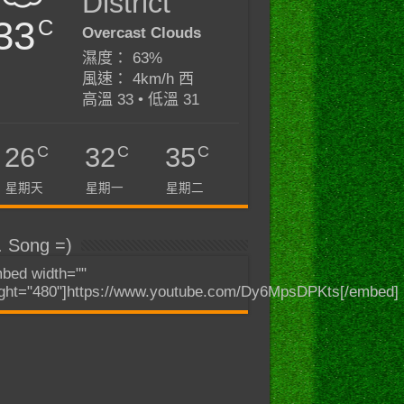
District
33
C
Overcast Clouds
濕度： 63%
風速： 4km/h 西
高溫 33 • 低溫 31
C
C
C
26
32
35
星期天
星期一
星期二
. Song =)
bed width=""
ght="480"]https://www.youtube.com/Dy6MpsDPKts[/embed]