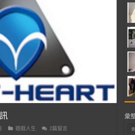
訊
彙
彙
日
遊戲人生
2篇留言
整