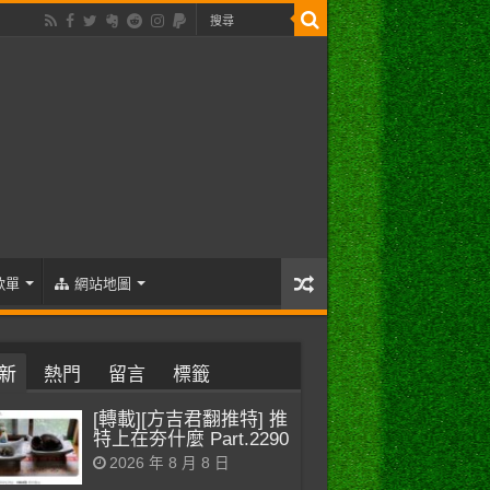
歌單
網站地圖
新
熱門
留言
標籤
[轉載][方吉君翻推特] 推
特上在夯什麼 Part.2290
2026 年 8 月 8 日