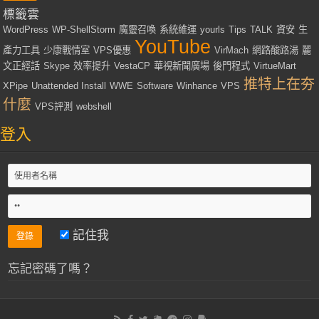
標籤雲
WordPress
WP-ShellStorm
魔靈召喚
系統維運
yourls
Tips
TALK
資安
生
YouTube
產力工具
少康戰情室
VPS優惠
VirMach
網路酸路湯
麗
文正經話
Skype
效率提升
VestaCP
華視新聞廣場
後門程式
VirtueMart
推特上在夯
XPipe
Unattended Install
WWE
Software
Winhance
VPS
什麼
VPS評測
webshell
登入
記住我
忘記密碼了嗎？