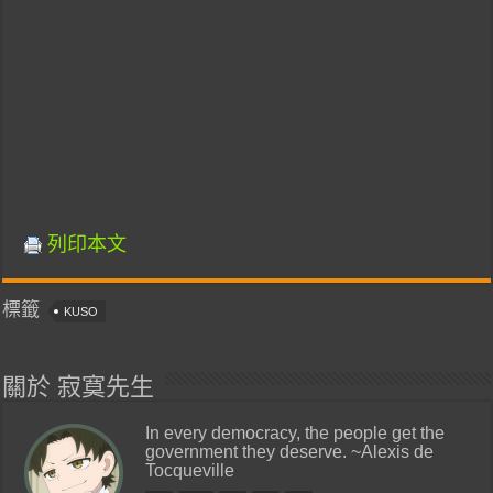
列印本文
標籤
KUSO
關於 寂寞先生
In every democracy, the people get the
government they deserve. ~Alexis de
Tocqueville