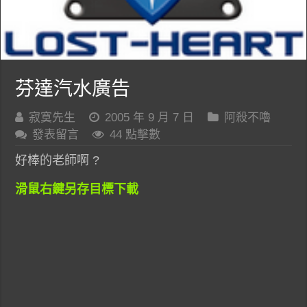
芬達汽水廣告
寂寞先生
2005 年 9 月 7 日
阿殺不嚕
發表留言
44 點擊數
好棒的老師啊 ?
滑鼠右鍵另存目標下載