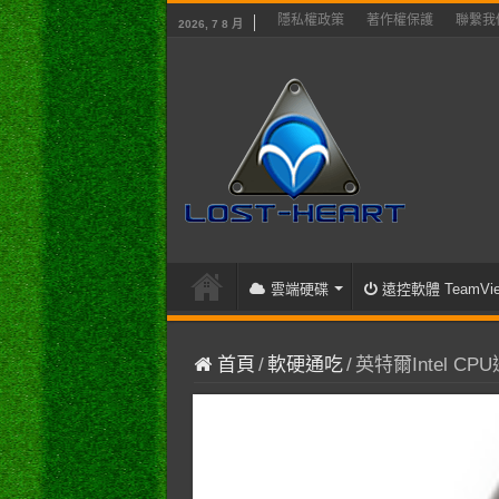
隱私權政策
著作權保護
聯繫我
2026, 7 8 月
雲端硬碟
遠控軟體 TeamVie
首頁
/
軟硬通吃
/
英特爾Intel C