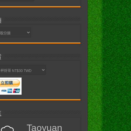
類
賞
氣
Taoyuan