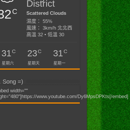
District
32
C
Scattered Clouds
濕度： 55%
風速： 3km/h 北北西
高溫 32 • 低溫 30
C
C
C
31
23
31
星期六
星期天
星期一
. Song =)
bed width=""
ght="480"]https://www.youtube.com/Dy6MpsDPKts[/embed]