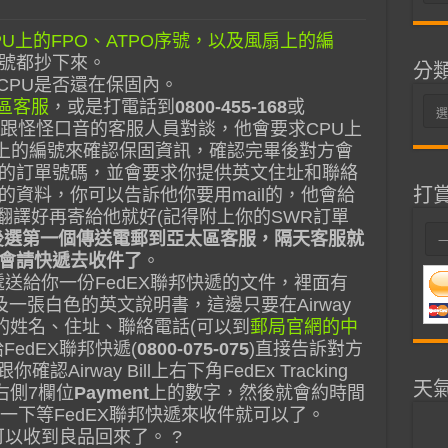
整
U上的FPO、ATPO序號，以及風扇上的編
號都抄下來。
分
CPU是否還在保固內。
區客服
，或是打電話到
0800-455-168
或
分
跟怪怪口音的客服人員對談，他會要求CPU上
類
扇上的編號來確認保固資訊，確認完畢後對方會
R)的訂單號碼，並會要求你提供英文住址和聯絡
打
資料，你可以告訴他你要用mail的，他會給
料翻譯好再寄給他就好(記得附上你的SWR訂單
後選第一個傳送電郵到亞太區客服，隔天客服就
會請快遞去收件了
。
遞送給你一份FedEX聯邦快遞的文件，裡面有
票，及一張白色的英文說明書，這邊只要在Airway
上你的姓名、住址、聯絡電話(可以到
郵局官網的中
FedEX聯邦快遞(
0800-075-075
)直接告訴對方
Airway Bill上右下角FedEx Tracking
天
右側7欄位
Payment
上的數字，然後就會約時間
一下等FedEX聯邦快遞來收件就可以了。
可以收到良品回來了。 ?