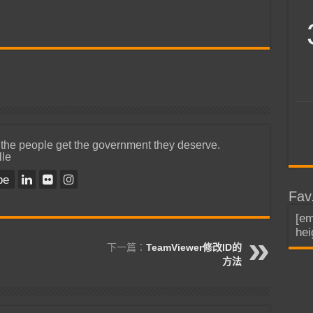
 the people get the government they deserve.
lle
be
Fav
[em
hei
下一篇：
TeamViewer修改ID的
方法