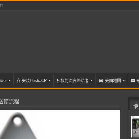
們
wer
安裝HestiaCP
核能流言終結者
美國地圖
PU送修流程
最