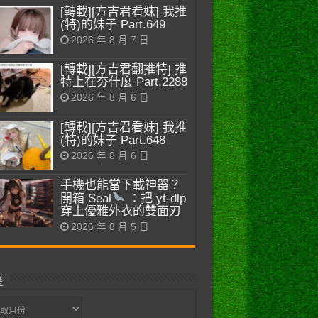
[轉載][方吉君看妹] 我推
(特)的妹子 Part.649
2026 年 8 月 7 日
[轉載][方吉君翻推特] 推
特上在夯什麼 Part.2288
2026 年 8 月 6 日
[轉載][方吉君看妹] 我推
(特)的妹子 Part.648
2026 年 8 月 6 日
手機也能當下載神器？
開箱 Seal
：把 yt-dlp
穿上優雅外衣的雙面刃
2026 年 8 月 5 日
整