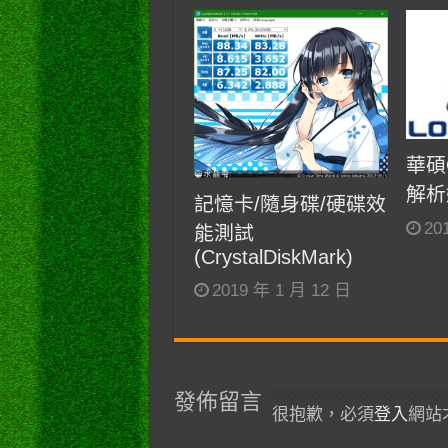
華碩O
解析
記憶卡/隨身碟/硬碟效
20
能測試
(CrystalDiskMark)
2019 年 1 月 12 日
發佈留言
很抱歉，必須
登入
網站