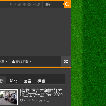
歌單
網站地圖
新
熱門
留言
標籤
[轉載][方吉君翻推特] 推
特上在夯什麼 Part.2289
2026 年 8 月 7 日