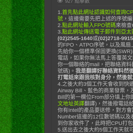
927 點擊數
1.
首先點此網址認識如何查詢CP
號
，這邊需要先把上述的序號編
2.
點此網址輸入FPO號碼
來檢查
3.
點此網址傳送電子郵件到亞太
(02)2545-1640
或
(02)2718-9915
的FPO、ATPO序號，以及風
先給你一個標準保固更換(SW
電話，如果你無法馬上答覆英文的
你一個聯絡的mail，把聯絡資
號碼)。
我是翻譯好聯絡資料然
打電話來跟我核對身分，然後就
4.之後大約3個工作天會收到快
Airway Bill、藍色的商業發
Bill的第一欄位From部分填
文地址英譯
翻譯)，然後撥電話給
你有Intel的產品要送修，對方會跟你確認
Number這邊的12位數號碼以及
到你家收件了，此時把CPU打包
5.送出去之後大約5個工作天就