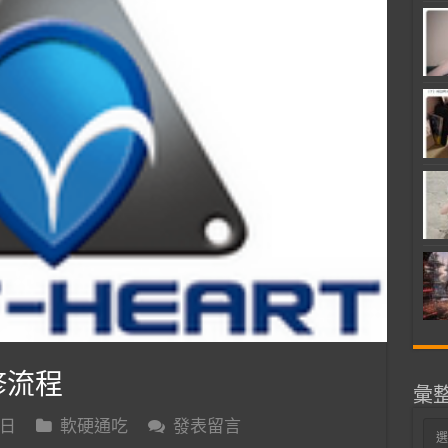
送修流程
彙
 日
軟硬通吃
發表留言
彙