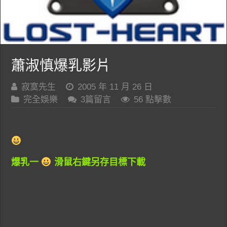
蕭淑慎爆乳影片
寂寞先生
2005 年 11 月 26 日
完全娛樂
3篇留言
56 點擊數
爆乳一
滑鼠右鍵另存目標下載