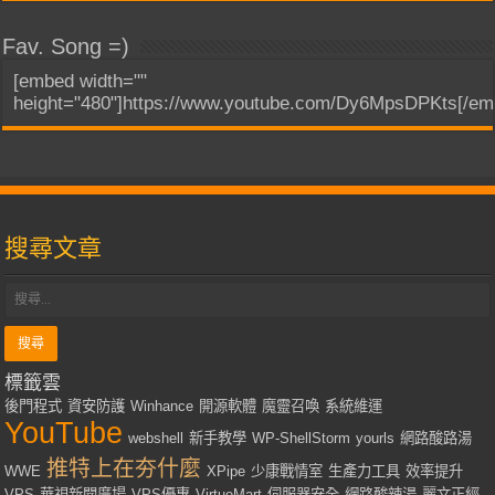
Fav. Song =)
[embed width=""
height="480"]https://www.youtube.com/Dy6MpsDPKts[/em
搜尋文章
標籤雲
後門程式
資安防護
Winhance
開源軟體
魔靈召喚
系統維運
YouTube
webshell
新手教學
WP-ShellStorm
yourls
網路酸路湯
推特上在夯什麼
WWE
XPipe
少康戰情室
生產力工具
效率提升
VPS
華視新聞廣場
VPS優惠
VirtueMart
伺服器安全
網路酸辣湯
麗文正經