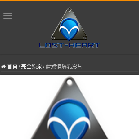
首頁
/
完全娛樂
/
蕭淑慎爆乳影片