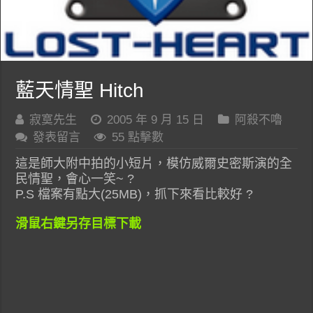
藍天情聖 Hitch
寂寞先生
2005 年 9 月 15 日
阿殺不嚕
發表留言
55 點擊數
這是師大附中拍的小短片，模仿威爾史密斯演的全
民情聖，會心一笑~ ?
P.S 檔案有點大(25MB)，抓下來看比較好 ?
滑鼠右鍵另存目標下載