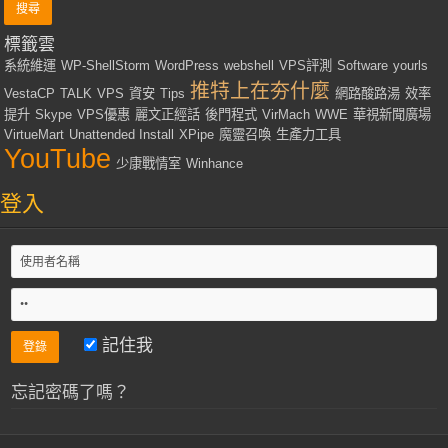
標籤雲
系統維運
WP-ShellStorm
WordPress
webshell
VPS評測
Software
yourls
推特上在夯什麼
VestaCP
TALK
VPS
資安
Tips
網路酸路湯
效率
提升
Skype
VPS優惠
麗文正經話
後門程式
VirMach
WWE
華視新聞廣場
VirtueMart
Unattended Install
XPipe
魔靈召喚
生產力工具
YouTube
少康戰情室
Winhance
登入
記住我
忘記密碼了嗎？