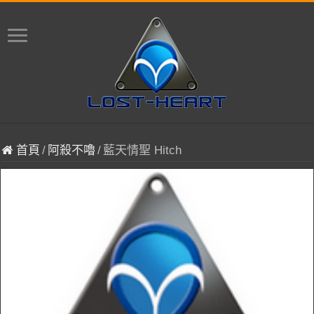
首頁
/
阿殺不嚕
/
藍天情聖 Hitch