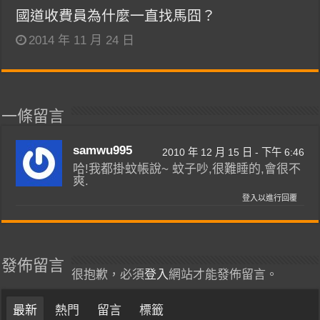
國道收費員為什麼一直找馬囧？
2014 年 11 月 24 日
一條留言
samwu995
2010 年 12 月 15 日 - 下午 6:46
哈!我都掛蚊帳說~ 蚊子吵,很難睡的,會很不
爽.
登入以進行回覆
發佈留言
很抱歉，必須
登入
網站才能發佈留言。
最新
熱門
留言
標籤