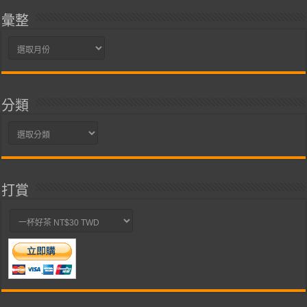
彙整
彙
整
分類
分
類
打賞