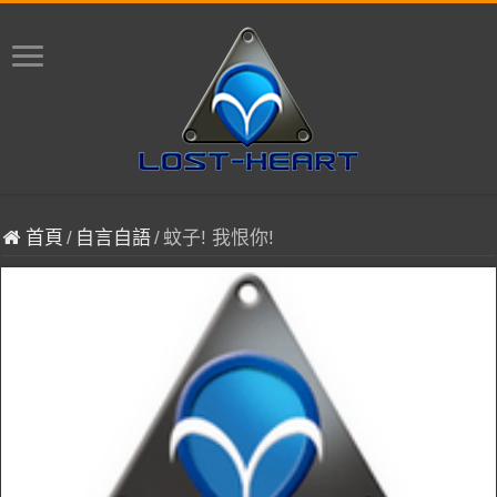
首頁
/
自言自語
/
蚊子! 我恨你!