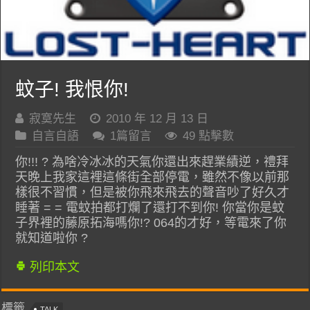
蚊子! 我恨你!
寂寞先生
2010 年 12 月 13 日
自言自語
1篇留言
49 點擊數
你!!! ? 為啥冷冰冰的天氣你還出來趕業績逆，禮拜
天晚上我家這裡這條街全部停電，雖然不像以前那
樣很不習慣，但是被你飛來飛去的聲音吵了好久才
睡著 = = 電蚊拍都打爛了還打不到你! 你當你是蚊
子界裡的藤原拓海嗎你!? 064的才好，等電來了你
就知道啦你 ?
列印本文
標籤
TALK