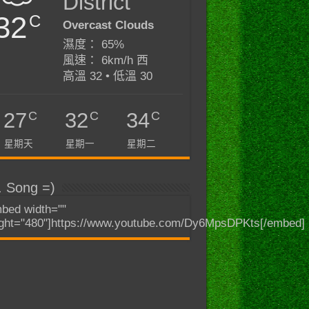
District
32
C
Overcast Clouds
濕度： 65%
風速： 6km/h 西
高溫 32 • 低溫 30
C
C
C
27
32
34
星期天
星期一
星期二
. Song =)
bed width=""
ght="480"]https://www.youtube.com/Dy6MpsDPKts[/embed]