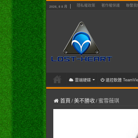
隱私權政策
著作權保護
聯繫我
2026, 8 8 月
雲端硬碟
遠控軟體 TeamVie
首頁
/
美不勝收
/
蜜雪薇琪