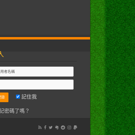
入
記住我
記密碼了嗎？