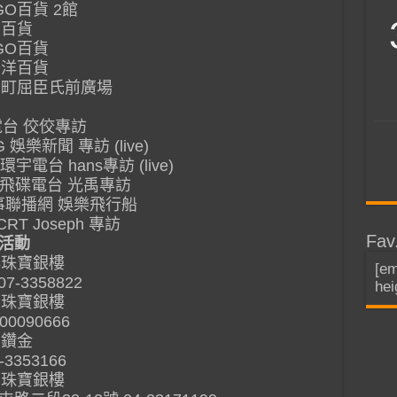
OGO百貨 2館
遠東百貨
OGO百貨
太平洋百貨
 西門町屈臣氏前廣場
飛碟電台 佼佼專訪
-G 娛樂新聞 專訪 (live)
– 環宇電台 hans專訪 (live)
00 – 飛碟電台 光禹專訪
– 好事聯播網 娛樂飛行船
ICRT Joseph 專訪
Fav
活動
豐祥珠寶銀樓
[em
358822
hei
慶大珠寶銀樓
90666
鼎豐鑽金
53166
玉都珠寶銀樓