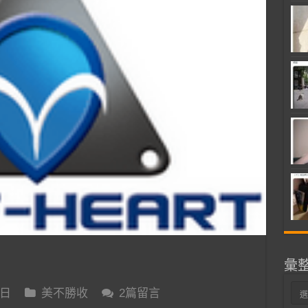
彙
彙
 日
美不勝收
2篇留言
整