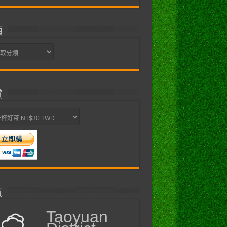
類
賞
氣
Taoyuan