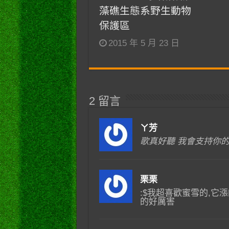
藻礁生態系野生動物
保護區
2015 年 5 月 23 日
2 留言
ㄚ芳
歌真好聽 我會支持你
栗栗
:$我超喜歡蜜雪的,它
的好厲害