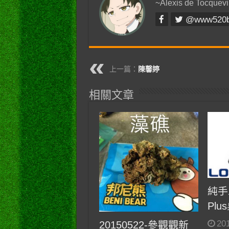
~Alexis de Tocquevi
@www520
上一篇：
陳馨婷
相關文章
純手
Plu
20
20150522-參觀觀新