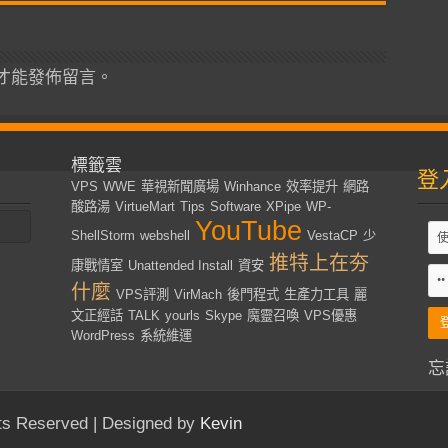
才能發佈留言。
標籤雲
登
VPS
WWE
華視新聞廣場
Winhance
效率提升
網路
酸路湯
VirtueMart
Tips
Software
XPipe
WP-
YouTube
ShellStorm
webshell
VestaCP
少
推特上在夯
康戰情室
Unattended Install
資安
什麼
VPS評測
VirMach
後門程式
生產力工具
麗
文正經話
TALK
yourls
Skype
魔靈召喚
VPS優惠
WordPress
系統維運
忘
s Reserved | Designed by
Kevin