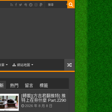
歌單
網站地圖
新
熱門
留言
標籤
[轉載][方吉君翻推特] 推
特上在夯什麼 Part.2290
2026 年 8 月 8 日