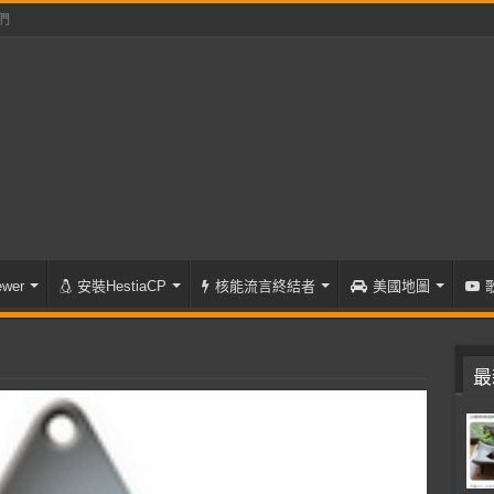
們
wer
安裝HestiaCP
核能流言終結者
美國地圖
最