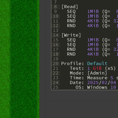
7
8
[
Read
]
9
SEQ
1MiB
(
Q
=
10
SEQ
1MiB
(
Q
=
11
RND
4KiB
(
Q
=
3
12
RND
4KiB
(
Q
=
13
14
[
Write
]
15
SEQ
1MiB
(
Q
=
16
SEQ
1MiB
(
Q
=
17
RND
4KiB
(
Q
=
3
18
RND
4KiB
(
Q
=
19
20
Profile
:
Default
21
Test
:
1
GiB
(
x5
)
22
Mode
:
[
Admin
]
23
Time
:
Measure
5
24
Date
:
2025
/
02
/
04
25
OS
:
Windows
10