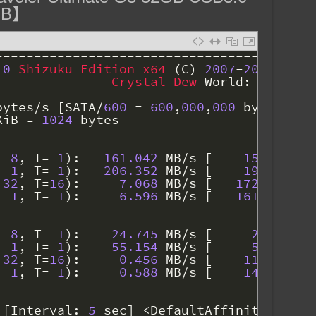
GB】
-
--
--
--
--
--
--
--
--
--
--
--
--
--
--
--
--
--
--
--
--
.0
Shizuku 
Edition 
x64
(
C
)
2007
-
2019
hiyo
Crystal 
Dew 
World
:
https
:
/
-
--
--
--
--
--
--
--
--
--
--
--
--
--
--
--
--
--
--
--
--
bytes
/
s
[
SATA
/
600
=
600
,
000
,
000
bytes
/
s
]
KiB
=
1024
bytes
8
,
T
=
1
)
:
161.042
MB
/
s
[
153.6
IOP
1
,
T
=
1
)
:
206.352
MB
/
s
[
196.8
IOP
32
,
T
=
16
)
:
7.068
MB
/
s
[
1725.6
IOP
1
,
T
=
1
)
:
6.596
MB
/
s
[
1610.4
IOP
8
,
T
=
1
)
:
24.745
MB
/
s
[
23.6
IOP
1
,
T
=
1
)
:
55.154
MB
/
s
[
52.6
IOP
32
,
T
=
16
)
:
0.456
MB
/
s
[
111.3
IOP
1
,
T
=
1
)
:
0.588
MB
/
s
[
143.6
IOP
[
Interval
:
5
sec
]
<
DefaultAffinity
=
DISAB