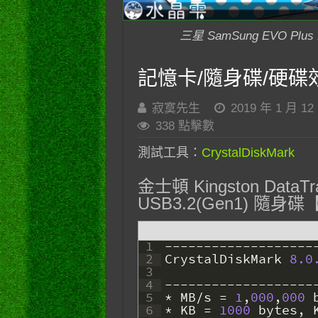
三星 SamSung EVO Plu
記憶卡/隨身碟/硬碟效能測試
寂寞先生
2019 年 1 月 12
338 點擊數
測試工具：
CrystalDiskMark
金士頓 Kingston DataTra
USB3.2(Gen1) 隨身碟
1
--
--
--
--
--
--
--
--
--
-
2
CrystalDiskMark
8.0
3
4
--
--
--
--
--
--
--
--
--
-
5
*
MB
/
s
=
1
,
000
,
000
6
*
KB
=
1000
bytes
,