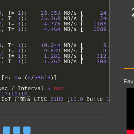
8
,
T
=
1
)
:
25.353
MB
/
s
[
24.2
IOPS
]
1
,
T
=
1
)
:
25.363
MB
/
s
[
24.2
IOPS
]
2
,
T
=
1
)
:
4.775
MB
/
s
[
1165.8
IOPS
]
1
,
T
=
1
)
:
4.464
MB
/
s
[
1089.8
IOPS
]
8
,
T
=
1
)
:
10.044
MB
/
s
[
9.6
IOPS
]
1
,
T
=
1
)
:
9.639
MB
/
s
[
9.2
IOPS
]
2
,
T
=
1
)
:
1.281
MB
/
s
[
312.7
IOPS
]
1
,
T
=
1
)
:
1.262
MB
/
s
[
308.1
IOPS
]
[
H
:
0
%
(
0
/
58GiB
)
]
Fav
sec
/
Interval
5
sec 
17
:
10
:
10
IoT
企業版
LTSC
21H2
[
10.0
Build
19044
]
(