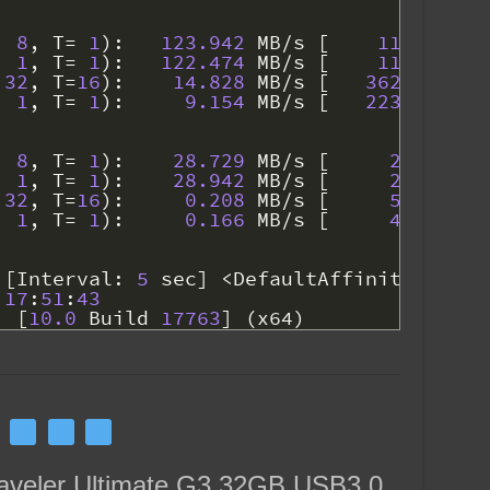
8
,
T
=
1
)
:
123.942
MB
/
s
[
118.2
IOP
1
,
T
=
1
)
:
122.474
MB
/
s
[
116.8
IOP
32
,
T
=
16
)
:
14.828
MB
/
s
[
3620.1
IOP
1
,
T
=
1
)
:
9.154
MB
/
s
[
2234.9
IOP
8
,
T
=
1
)
:
28.729
MB
/
s
[
27.4
IOP
1
,
T
=
1
)
:
28.942
MB
/
s
[
27.6
IOP
32
,
T
=
16
)
:
0.208
MB
/
s
[
50.8
IOP
1
,
T
=
1
)
:
0.166
MB
/
s
[
40.5
IOP
[
Interval
:
5
sec
]
<
DefaultAffinity
=
DISAB
17
:
51
:
43
[
10.0
Build
17763
]
(
x64
)
veler Ultimate G3 32GB USB3.0