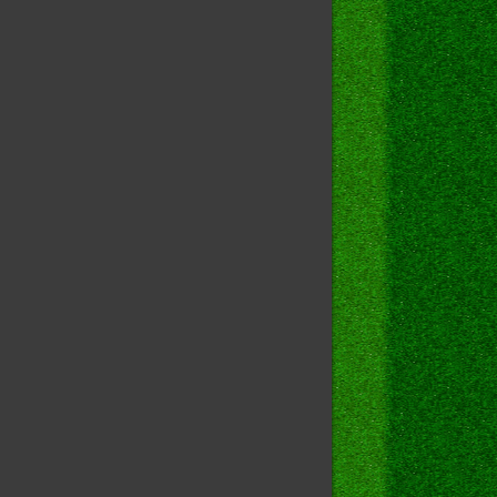
--
--
--
--
--
--
--
--
--
hiyo
/crystalmark.info/
--
--
--
--
--
--
--
--
--
S
]
<
40324.49
us
>
S
]
<
5069.47
us
>
S
]
<
219753.02
us
>
S
]
<
618.61
us
>
S
]
<
259146.90
us
>
S
]
<
11432.32
us
>
S
]
<
614078.74
us
>
S
]
<
5378.22
us
>
LED
>